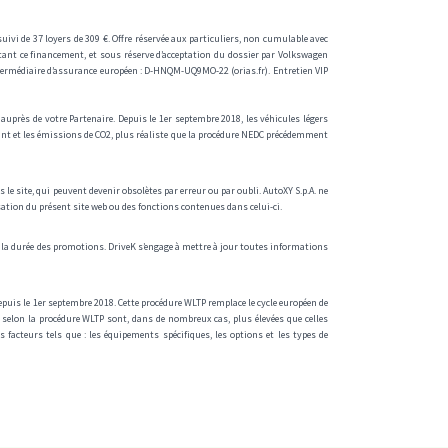
i de 37 loyers de 309 €. Offre réservée aux particuliers, non cumulable avec
ant ce financement, et sous réserve d’acceptation du dossier par Volkswagen
ntermédiaire d’assurance européen : D-HNQM-UQ9MO-22 (orias.fr). Entretien VIP
uprès de votre Partenaire. Depuis le 1er septembre 2018, les véhicules légers
ant et les émissions de CO2, plus réaliste que la procédure NEDC précédemment
le site, qui peuvent devenir obsolètes par erreur ou par oubli. AutoXY S.p.A. ne
ation du présent site web ou des fonctions contenues dans celui-ci.
ou la durée des promotions. DriveK s’engage à mettre à jour toutes informations
puis le 1er septembre 2018. Cette procédure WLTP remplace le cycle européen de
 selon la procédure WLTP sont, dans de nombreux cas, plus élevées que celles
facteurs tels que : les équipements spécifiques, les options et les types de