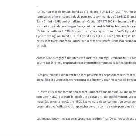
*
(1) Pour un modèle Tiguan Trend 1.5 eTSI Hybrid 7 CV 131 CH DSG 7 neuf en L
toute autre offre en cours, valable pour toute commande du 01/08/2026 au 3
Bank GmbH – SARL de droit allemand – Capital 318 279 200 € – Succursale Fran
souscrit auprès de Volkswagen Bank, coût mensuel de 10€ inclus dans le loyer 
(2) Prix conseillé au 01/08/2026 pour un modèle Tiguan Trend 1.5 eTSI Hybrid 7 
Cycle mixte Tiguan Trend 1.5 eTSI Hybrid 7 CV 131 CH DSG 7 (l/100 km) WLTP 5
neufs sont réceptionnés en Europe sur la base de la procédure d’essai harmon
utilisée.
AutoXY S.p.A. s'engage à maintenir et à mettre à jour régulièrement tout le con
pourra pas être tenu responsable des éventuelles erreurs ou lacunes, ou des d
* Les prix indiqués sur drivek.fr ne sont pas exempts de possibles erreurs et 
signalées dès que possible et ne pourra pas être tenu pour responsable d’erreur
** Les valeurs de consommation de carburant et d'émissions de CO₂ indiquées s
conduite (NEDC), qui était la procédure d'essai utilisée précédemment. Les 
mesurées selon la procédure NEDC. Les valeurs de consommation de carburant 
pneumatiques. Veillez à vous rapprocher de votre point de vente pour plus de
Les images peuvent ne pas correspondre au produit final. Certaines couleurs pe