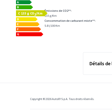
A
B
Émissions de CO2**:
C
133 g CO
/Km
2
133 g/Km
D
Consommation de carburant mixte**:
E
5.8 l/100 Km
F
G
Détails de 
Copyright © 2026 AutoXY S.p.A. Tous droits réservés.