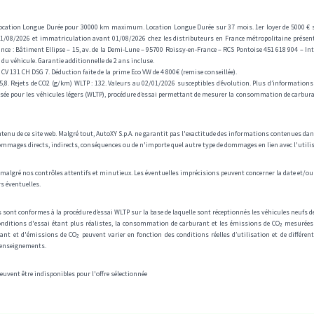
ocation Longue Durée pour 30000 km maximum. Location Longue Durée sur 37 mois. 1er loyer de 5000 € suiv
1/08/2026 et immatriculation avant 01/08/2026 chez les distributeurs en France métropolitaine présent
ce : Bâtiment Ellipse – 15, av. de la Demi-Lune – 95700 Roissy-en-France – RCS Pontoise 451 618 904 – I
du véhicule. Garantie additionnelle de 2 ans incluse.
CV 131 CH DSG 7. Déduction faite de la prime Eco VW de 4 800€ (remise conseillée).
,8. Rejets de CO2 (g/km) WLTP : 132. Valeurs au 02/01/2026 susceptibles d’évolution. Plus d’informations a
isée pour les véhicules légers (WLTP), procédure d’essai permettant de mesurer la consommation de carbur
tenu de ce site web. Malgré tout, AutoXY S.p.A. ne garantit pas l'exactitude des informations contenues dans 
ommages directs, indirects, conséquences ou de n'importe quel autre type de dommages en lien avec l'utilis
ce malgré nos contrôles attentifs et minutieux. Les éventuelles imprécisions peuvent concerner la date et/
s éventuelles.
ont conformes à la procédure d’essai WLTP sur la base de laquelle sont réceptionnés les véhicules neufs de
conditions d'essai étant plus réalistes, la consommation de carburant et les émissions de CO₂ mesurées
et d'émissions de CO₂ peuvent varier en fonction des conditions réelles d’utilisation et de différents 
 renseignements.
uvent être indisponibles pour l'offre sélectionnée