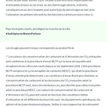
erreur ou par oubli. AutoXY S.p.A. ne pourra pas être tenu responsable des
éventuelles erreurs ou lacunes, ou des dommages directs, indirects,
conséquences ou de n'importe quel autre type de dommages en lien avec
l'utilisation du présent site web ou des fonctions contenues dans celui-ci.
Pour les trajets courts, privilégiez la marche ou le vélo
#SeDéplacerMoinsPolluer
Les images peuvent ne pas correspondre au produit final.
** Les valeurs de consommation de carburant et d'émissions de CO₂ indiquées
sont conformes à la procédure d’essai WLTP sur la base de laquelle sont
réceptionnés les véhicules neufs depuis le 1er septembre 2018. Cette procédure
WLTP remplace le cycle européen de conduite (NEDC), qui était la procédure
d'essai utilisée précédemment. Les conditions d'essai étant plus réalistes, la
consommation de carburant et les émissions de CO₂ mesurées selon la
procédure WLTP sont, dans de nombreux cas, plus élevées que celles mesurées
selon la procédure NEDC. Les valeurs de consommation de carburant et
d'émissions de CO₂ peuvent varier en fonction des conditions réelles
d’utilisation et de différents facteurs tels que : les équipements spécifiques, les
options et les types de pneumatiques. Veillez à vous rapprocher de votre point