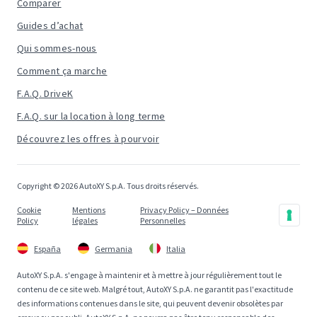
Comparer
Guides d’achat
Qui sommes-nous
Comment ça marche
F.A.Q. DriveK
F.A.Q. sur la location à long terme
Découvrez les offres à pourvoir
Copyright © 2026 AutoXY S.p.A. Tous droits réservés.
Cookie
Mentions
Privacy Policy – Données
Policy
légales
Personnelles
España
Germania
Italia
AutoXY S.p.A. s'engage à maintenir et à mettre à jour régulièrement tout le
contenu de ce site web. Malgré tout, AutoXY S.p.A. ne garantit pas l'exactitude
des informations contenues dans le site, qui peuvent devenir obsolètes par