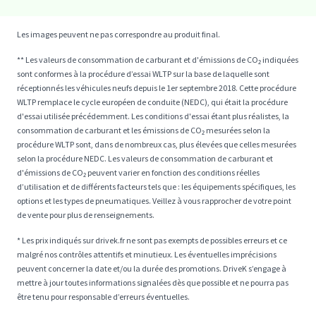
Les images peuvent ne pas correspondre au produit final.
** Les valeurs de consommation de carburant et d'émissions de CO₂ indiquées
sont conformes à la procédure d’essai WLTP sur la base de laquelle sont
réceptionnés les véhicules neufs depuis le 1er septembre 2018. Cette procédure
WLTP remplace le cycle européen de conduite (NEDC), qui était la procédure
d'essai utilisée précédemment. Les conditions d'essai étant plus réalistes, la
consommation de carburant et les émissions de CO₂ mesurées selon la
procédure WLTP sont, dans de nombreux cas, plus élevées que celles mesurées
selon la procédure NEDC. Les valeurs de consommation de carburant et
d'émissions de CO₂ peuvent varier en fonction des conditions réelles
d’utilisation et de différents facteurs tels que : les équipements spécifiques, les
options et les types de pneumatiques. Veillez à vous rapprocher de votre point
de vente pour plus de renseignements.
* Les prix indiqués sur drivek.fr ne sont pas exempts de possibles erreurs et ce
malgré nos contrôles attentifs et minutieux. Les éventuelles imprécisions
peuvent concerner la date et/ou la durée des promotions. DriveK s’engage à
mettre à jour toutes informations signalées dès que possible et ne pourra pas
être tenu pour responsable d’erreurs éventuelles.