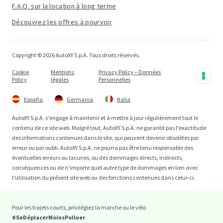
F.A.Q. sur la location à long terme
Découvrez les offres à pourvoir
Copyright © 2026 AutoXY S.p.A. Tous droits réservés.
Cookie
Mentions
Privacy Policy – Données
Policy
légales
Personnelles
España
Germania
Italia
AutoXY S.p.A. s'engage à maintenir et à mettre à jour régulièrement tout le
contenu de ce site web. Malgré tout, AutoXY S.p.A. ne garantit pas l'exactitude
des informations contenues dans le site, qui peuvent devenir obsolètes par
erreur ou par oubli. AutoXY S.p.A. ne pourra pas être tenu responsable des
éventuelles erreurs ou lacunes, ou des dommages directs, indirects,
conséquences ou de n'importe quel autre type de dommages en lien avec
l'utilisation du présent site web ou des fonctions contenues dans celui-ci.
Pour les trajets courts, privilégiez la marche ou le vélo
#SeDéplacerMoinsPolluer