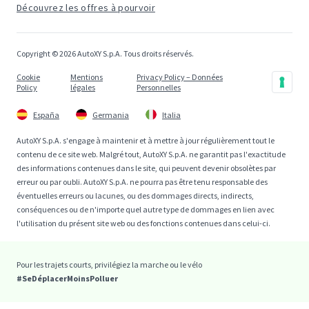
Découvrez les offres à pourvoir
Copyright © 2026 AutoXY S.p.A. Tous droits réservés.
Cookie
Mentions
Privacy Policy – Données
Policy
légales
Personnelles
España
Germania
Italia
AutoXY S.p.A. s'engage à maintenir et à mettre à jour régulièrement tout le
contenu de ce site web. Malgré tout, AutoXY S.p.A. ne garantit pas l'exactitude
des informations contenues dans le site, qui peuvent devenir obsolètes par
erreur ou par oubli. AutoXY S.p.A. ne pourra pas être tenu responsable des
éventuelles erreurs ou lacunes, ou des dommages directs, indirects,
conséquences ou de n'importe quel autre type de dommages en lien avec
l'utilisation du présent site web ou des fonctions contenues dans celui-ci.
Pour les trajets courts, privilégiez la marche ou le vélo
#SeDéplacerMoinsPolluer