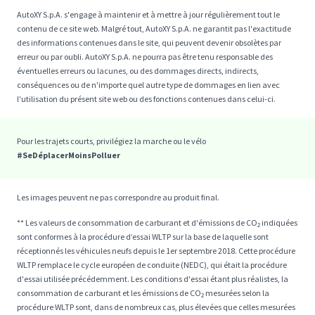
AutoXY S.p.A. s'engage à maintenir et à mettre à jour régulièrement tout le
contenu de ce site web. Malgré tout, AutoXY S.p.A. ne garantit pas l'exactitude
des informations contenues dans le site, qui peuvent devenir obsolètes par
erreur ou par oubli. AutoXY S.p.A. ne pourra pas être tenu responsable des
éventuelles erreurs ou lacunes, ou des dommages directs, indirects,
conséquences ou de n'importe quel autre type de dommages en lien avec
l'utilisation du présent site web ou des fonctions contenues dans celui-ci.
Pour les trajets courts, privilégiez la marche ou le vélo
#SeDéplacerMoinsPolluer
Les images peuvent ne pas correspondre au produit final.
** Les valeurs de consommation de carburant et d'émissions de CO₂ indiquées
sont conformes à la procédure d’essai WLTP sur la base de laquelle sont
réceptionnés les véhicules neufs depuis le 1er septembre 2018. Cette procédure
WLTP remplace le cycle européen de conduite (NEDC), qui était la procédure
d'essai utilisée précédemment. Les conditions d'essai étant plus réalistes, la
consommation de carburant et les émissions de CO₂ mesurées selon la
procédure WLTP sont, dans de nombreux cas, plus élevées que celles mesurées