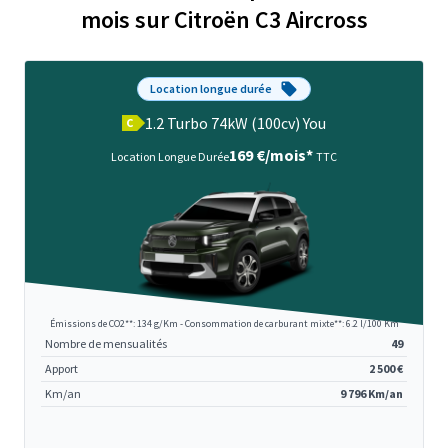
mois sur Citroën C3 Aircross
Location longue durée
1.2 Turbo 74kW (100cv) You
C
169 €/mois*
Location Longue Durée
TTC
Émissions de CO2**: 134 g/Km - Consommation de carburant mixte**: 6.2 l/100 Km
Nombre de mensualités
49
Apport
2 500 €
Km/an
9 796 Km/an