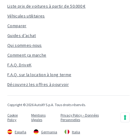
Liste prix de voitures à partir de 50.000 €
Véhicules utilitaires
Comparer
Guides d’achat
Qui sommes-nous
Comment ça marche
F.A.Q. DriveK
F.A.Q. sur la location à long terme
Découvrez les offres à pourvoir
Copyright © 2026 AutoXY S.p.A. Tous droits réservés.
Cookie
Mentions
Privacy Policy – Données
Policy
légales
Personnelles
España
Germania
Italia