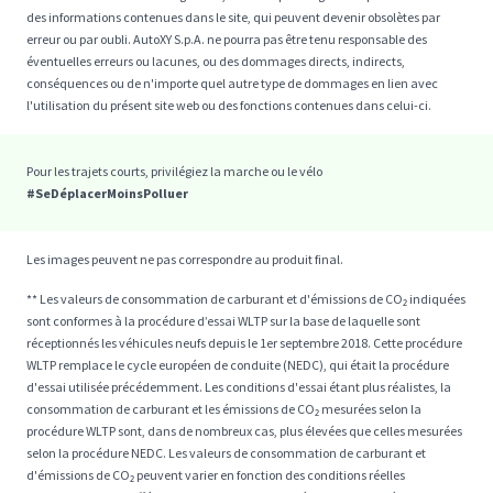
des informations contenues dans le site, qui peuvent devenir obsolètes par
erreur ou par oubli. AutoXY S.p.A. ne pourra pas être tenu responsable des
éventuelles erreurs ou lacunes, ou des dommages directs, indirects,
conséquences ou de n'importe quel autre type de dommages en lien avec
l'utilisation du présent site web ou des fonctions contenues dans celui-ci.
Pour les trajets courts, privilégiez la marche ou le vélo
#SeDéplacerMoinsPolluer
Les images peuvent ne pas correspondre au produit final.
** Les valeurs de consommation de carburant et d'émissions de CO₂ indiquées
sont conformes à la procédure d’essai WLTP sur la base de laquelle sont
réceptionnés les véhicules neufs depuis le 1er septembre 2018. Cette procédure
WLTP remplace le cycle européen de conduite (NEDC), qui était la procédure
d'essai utilisée précédemment. Les conditions d'essai étant plus réalistes, la
consommation de carburant et les émissions de CO₂ mesurées selon la
procédure WLTP sont, dans de nombreux cas, plus élevées que celles mesurées
selon la procédure NEDC. Les valeurs de consommation de carburant et
d'émissions de CO₂ peuvent varier en fonction des conditions réelles