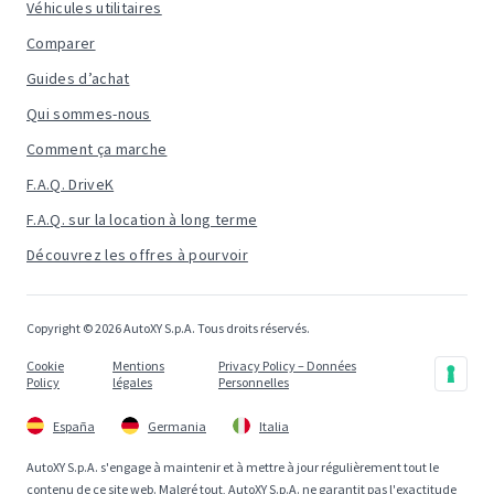
Véhicules utilitaires
Comparer
Guides d’achat
Qui sommes-nous
Comment ça marche
F.A.Q. DriveK
F.A.Q. sur la location à long terme
Découvrez les offres à pourvoir
Copyright © 2026 AutoXY S.p.A. Tous droits réservés.
Cookie
Mentions
Privacy Policy – Données
Policy
légales
Personnelles
España
Germania
Italia
AutoXY S.p.A. s'engage à maintenir et à mettre à jour régulièrement tout le
contenu de ce site web. Malgré tout, AutoXY S.p.A. ne garantit pas l'exactitude