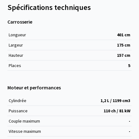
Spécifications techniques
Carrosserie
Longueur
401
cm
Largeur
175
cm
Hauteur
157
cm
Places
5
Moteur et performances
Cylindrée
1,2 L / 1199 cm
3
Puissance
110 ch / 81 kW
Couple maximum
-
Vitesse maximum
-