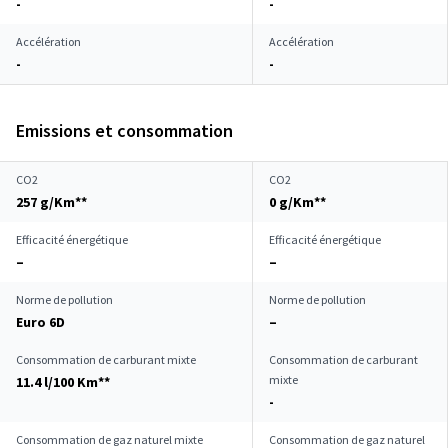
-
-
Accélération
Accélération
-
-
Emissions et consommation
CO2
CO2
257 g/Km**
0 g/Km**
Efficacité énergétique
Efficacité énergétique
–
–
Norme de pollution
Norme de pollution
Euro 6D
–
Consommation de carburant mixte
Consommation de carburant
mixte
11.4 l/100 Km**
-
Consommation de gaz naturel mixte
Consommation de gaz naturel