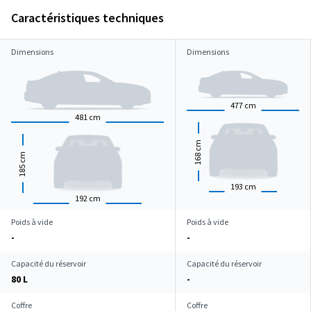
Caractéristiques techniques
Dimensions
Dimensions
477
cm
481
cm
cm
168
cm
185
193
cm
192
cm
Poids à vide
Poids à vide
-
-
Capacité du réservoir
Capacité du réservoir
80 L
-
Coffre
Coffre