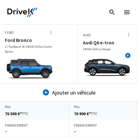
FORD
AUDI
Ford Bronco
Audi Q6 e-tron
2.7 EcoBoost V6 246kW (335cv) Outer
240kW (326cv) Design
Banks
Ajouter un véhicule
Prix
Prix
76 500 €*
70 900 €*
TTC
TTC
FINANCEMENT
FINANCEMENT
–
–