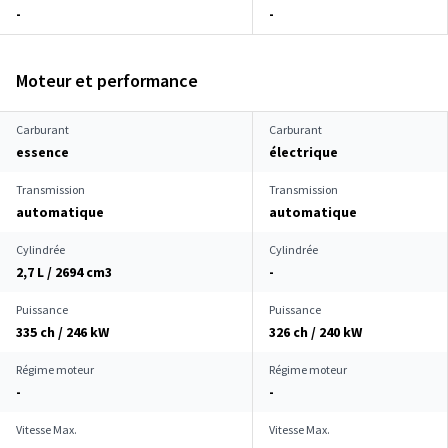
-
-
Moteur et performance
Carburant
Carburant
essence
électrique
Transmission
Transmission
automatique
automatique
Cylindrée
Cylindrée
2,7 L / 2694 cm
3
-
Puissance
Puissance
335 ch / 246 kW
326 ch / 240 kW
Régime moteur
Régime moteur
-
-
Vitesse Max.
Vitesse Max.