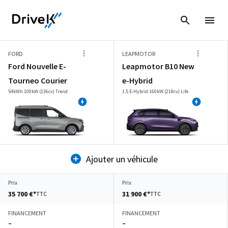
FORD
LEAPMOTOR
Ford Nouvelle E-
Leapmotor B10 New
Tourneo Courier
e-Hybrid
54kWh 100kW (136cv) Trend
1.5 E-Hybrid 160kW (218cv) Life
Ajouter un véhicule
Prix
Prix
35 700 €*
31 900 €*
TTC
TTC
FINANCEMENT
FINANCEMENT
–
–