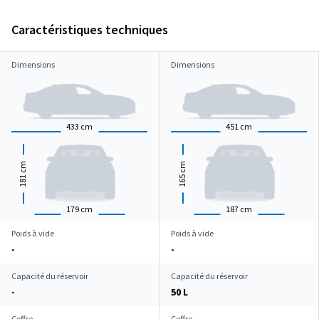
Caractéristiques techniques
Dimensions
Dimensions
433
cm
451
cm
cm
cm
181
165
179
cm
187
cm
Poids à vide
Poids à vide
-
-
Capacité du réservoir
Capacité du réservoir
-
50 L
Coffre
Coffre