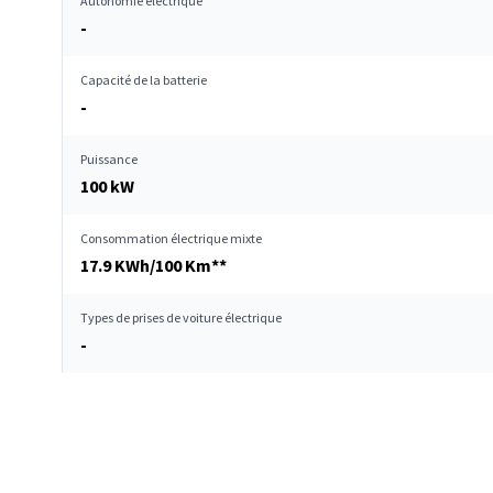
Autonomie électrique
-
Capacité de la batterie
-
Puissance
100 kW
Consommation électrique mixte
17.9 KWh/100 Km**
Types de prises de voiture électrique
-