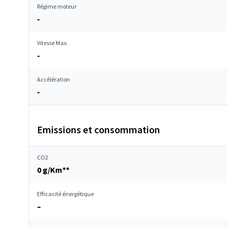
Régime moteur
-
Vitesse Max.
-
Accélération
-
Emissions et consommation
CO2
0 g/Km**
Efficacité énergétique
–