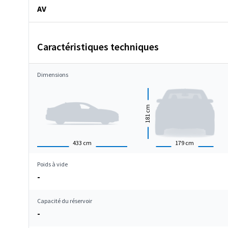
AV
Caractéristiques techniques
Dimensions
cm
181
433
cm
179
cm
Poids à vide
-
Capacité du réservoir
-