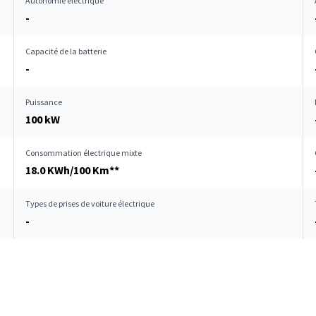
Autonomie électrique
-
Capacité de la batterie
-
Puissance
100 kW
Consommation électrique mixte
18.0 KWh/100 Km**
Types de prises de voiture électrique
-