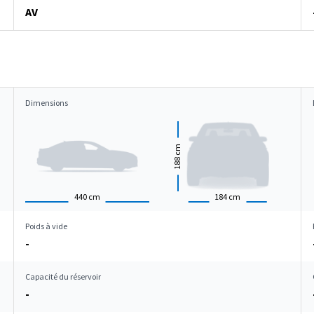
AV
Dimensions
cm
188
440
cm
184
cm
Poids à vide
-
Capacité du réservoir
-