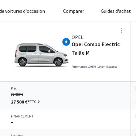
 de voitures d'occasion
Comparer
Guides d'achat
OPEL
Opel Combo Electric
Taille M
Automatico 100kW (136cv) Elegance
Prix
37 050 €
27 500 €*
TTC
FINANCEMENT
–
Leasing