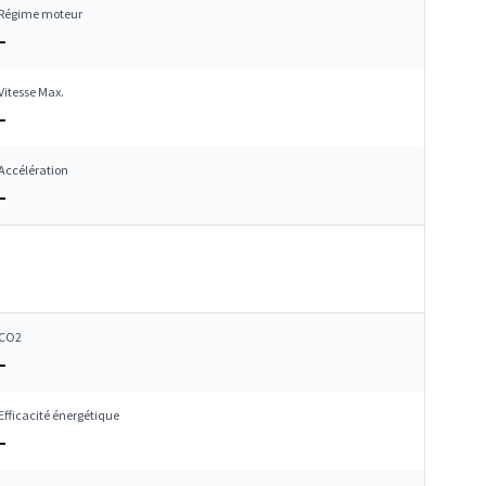
Régime moteur
–
Vitesse Max.
–
Accélération
–
CO2
–
Efficacité énergétique
–