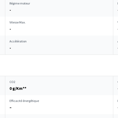
Régime moteur
-
Vitesse Max.
-
Accélération
-
CO2
0 g/Km**
Efficacité énergétique
–