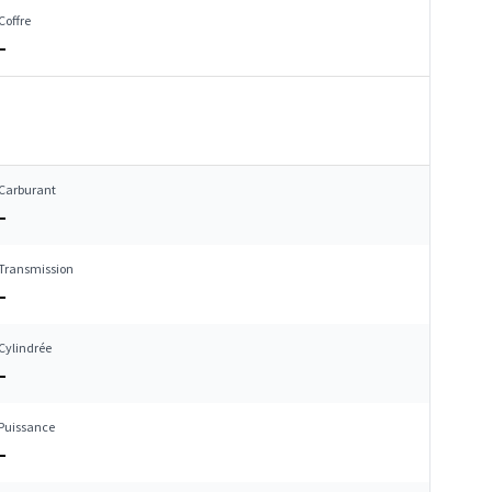
Coffre
–
Carburant
–
Transmission
–
Cylindrée
–
Puissance
–