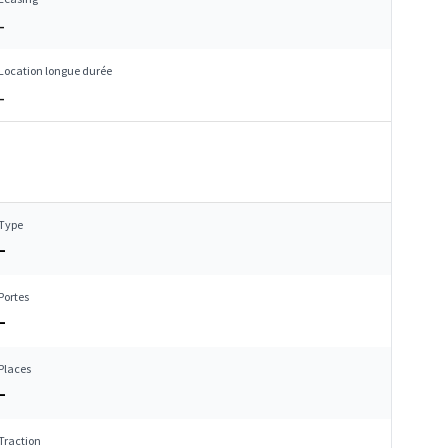
–
Location longue durée
–
Type
–
Portes
–
Places
–
Traction