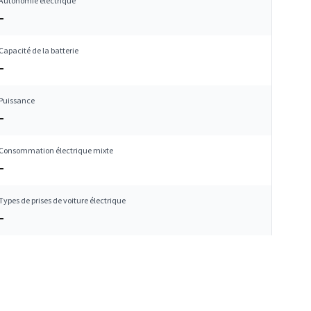
Autonomie électrique
–
Capacité de la batterie
–
Puissance
–
Consommation électrique mixte
–
Types de prises de voiture électrique
–