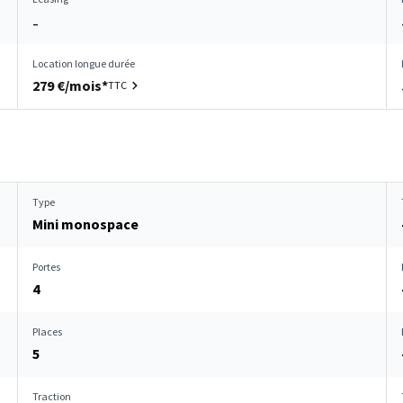
–
Location longue durée
279 €/mois*
TTC
Type
Mini monospace
Portes
4
Places
5
Traction