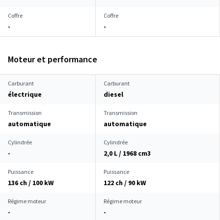
Coffre
Coffre
-
-
Moteur et performance
Carburant
Carburant
électrique
diesel
Transmission
Transmission
automatique
automatique
Cylindrée
Cylindrée
-
2,0 L / 1968 cm
3
Puissance
Puissance
136 ch / 100 kW
122 ch / 90 kW
Régime moteur
Régime moteur
-
-