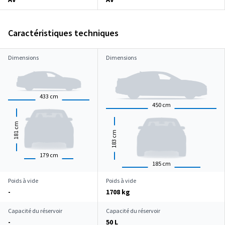
Caractéristiques techniques
Dimensions
Dimensions
433
cm
450
cm
cm
181
cm
183
179
cm
185
cm
Poids à vide
Poids à vide
-
1708 kg
Capacité du réservoir
Capacité du réservoir
-
50 L