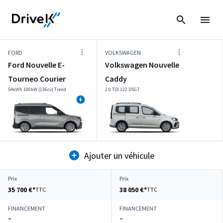
FORD
VOLKSWAGEN
Ford Nouvelle E-
Volkswagen Nouvelle
Tourneo Courier
Caddy
54kWh 100kW (136cv) Trend
2.0 TDI 122 DSG7
Ajouter un véhicule
Prix
Prix
35 700 €*
38 050 €*
TTC
TTC
FINANCEMENT
FINANCEMENT
–
–