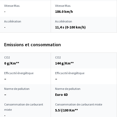
Vitesse Max.
Vitesse Max.
-
186.0 km/h
Accélération
Accélération
-
11,4 s (0-100 km/h)
Emissions et consommation
CO2
CO2
0 g/Km**
144 g/Km**
Efficacité énergétique
Efficacité énergétique
–
–
Norme de pollution
Norme de pollution
–
Euro 6D
Consommation de carburant
Consommation de carburant mixte
mixte
5.5 l/100 Km**
-