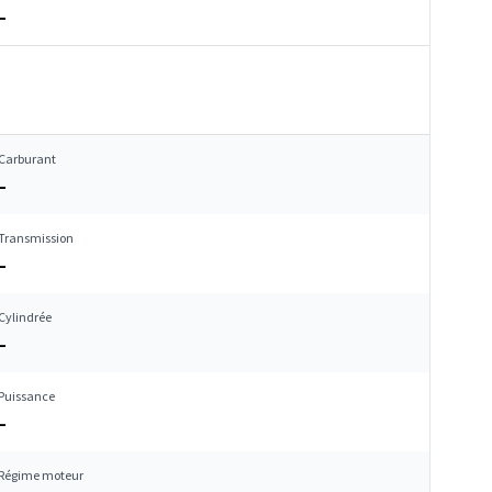
–
Carburant
–
Transmission
–
Cylindrée
–
Puissance
–
Régime moteur