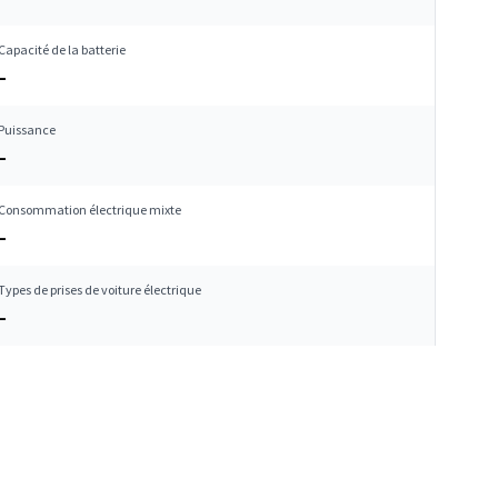
Capacité de la batterie
–
Puissance
–
Consommation électrique mixte
–
Types de prises de voiture électrique
–