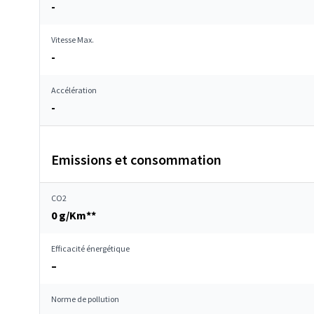
-
Vitesse Max.
-
Accélération
-
Emissions et consommation
CO2
0 g/Km**
Efficacité énergétique
–
Norme de pollution