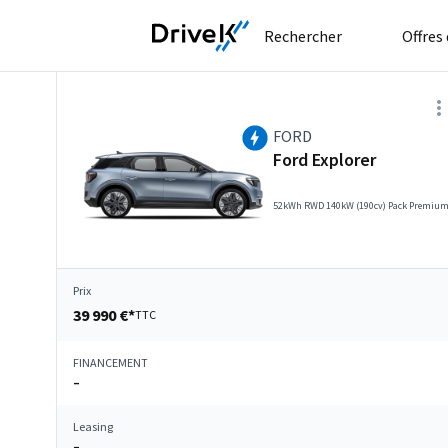
Rechercher
Offres
FORD
Ford Explorer
52kWh RWD 140kW (190cv) Pack Premiu
Prix
39 990 €*
TTC
FINANCEMENT
–
Leasing
–