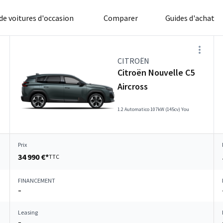
 de voitures d'occasion
Comparer
Guides d'achat
CITROËN
Citroën Nouvelle C5
Aircross
m
1.2 Automatico 107kW (145cv) You
Prix
34 990 €*
TTC
FINANCEMENT
–
Leasing
–