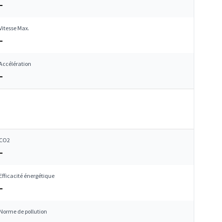
–
Vitesse Max.
–
Accélération
–
CO2
–
Efficacité énergétique
–
Norme de pollution