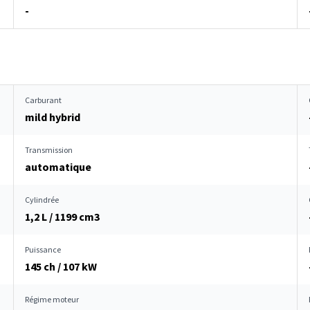
-
Carburant
mild hybrid
Transmission
automatique
Cylindrée
1,2 L / 1199 cm
3
Puissance
145 ch / 107 kW
Régime moteur