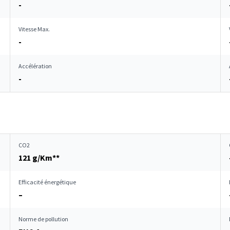
-
Vitesse Max.
-
Accélération
-
CO2
121 g/Km**
Efficacité énergétique
–
Norme de pollution