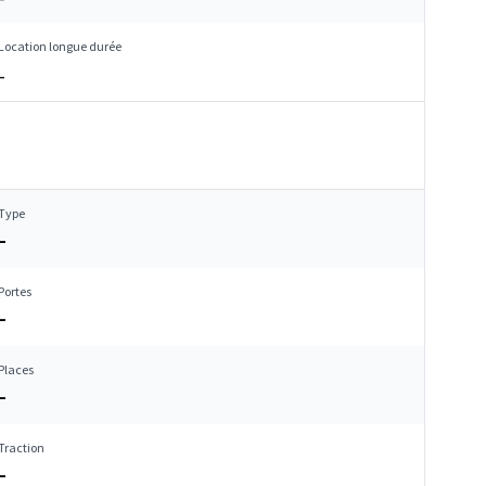
Location longue durée
–
Type
–
Portes
–
Places
–
Traction
–