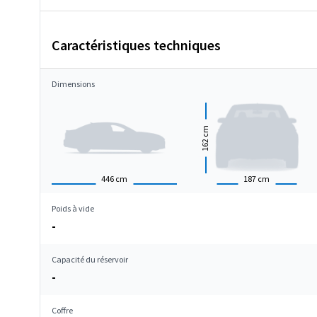
Caractéristiques techniques
Dimensions
cm
162
446
cm
187
cm
Poids à vide
-
Capacité du réservoir
-
Coffre