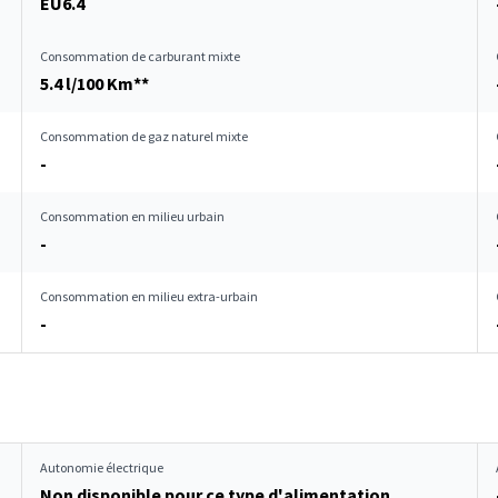
EU6.4
Consommation de carburant mixte
5.4 l/100 Km**
Consommation de gaz naturel mixte
-
Consommation en milieu urbain
-
Consommation en milieu extra-urbain
-
Autonomie électrique
Non disponible pour ce type d'alimentation