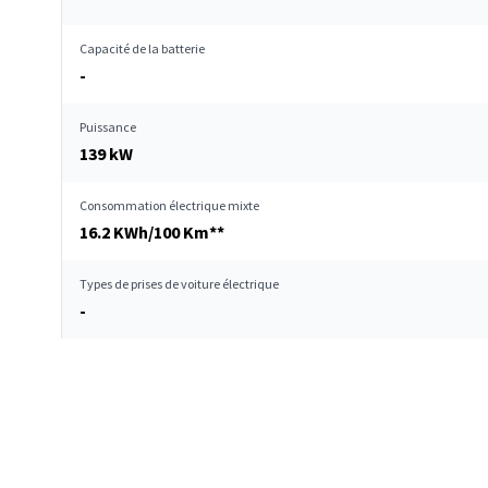
Capacité de la batterie
-
Puissance
139 kW
Consommation électrique mixte
16.2 KWh/100 Km**
Types de prises de voiture électrique
-