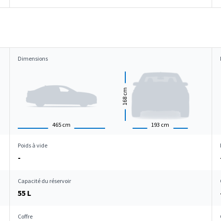
Dimensions
cm
168
465
cm
193
cm
Poids à vide
-
Capacité du réservoir
55 L
Coffre