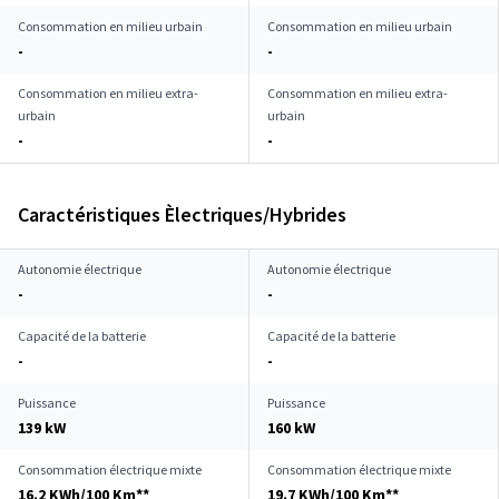
Consommation en milieu urbain
Consommation en milieu urbain
-
-
Consommation en milieu extra-
Consommation en milieu extra-
urbain
urbain
-
-
Caractéristiques Èlectriques/Hybrides
Autonomie électrique
Autonomie électrique
-
-
Capacité de la batterie
Capacité de la batterie
-
-
Puissance
Puissance
139 kW
160 kW
Consommation électrique mixte
Consommation électrique mixte
16.2 KWh/100 Km**
19.7 KWh/100 Km**