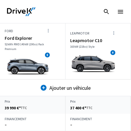
FORD
LEAPMOTOR
Ford Explorer
Leapmotor C10
52kWh RWD 140kW (190cv) Pack
160kW (218cv) Style
Premium
Ajouter un véhicule
Prix
Prix
39 990 €*
37 400 €*
TTC
TTC
FINANCEMENT
FINANCEMENT
–
–