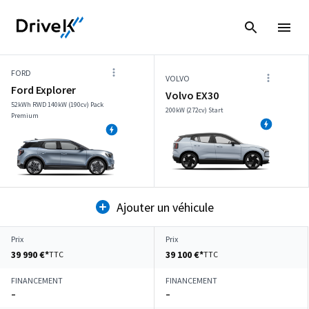
FORD
VOLVO
Ford Explorer
Volvo EX30
52kWh RWD 140kW (190cv) Pack
200kW (272cv) Start
Premium
Ajouter un véhicule
Prix
Prix
39 990 €*
39 100 €*
TTC
TTC
FINANCEMENT
FINANCEMENT
–
–