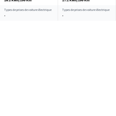
16.2 KWh/100 Km**
17.1 KWh/100 Km**
Types de prises de voiture électrique
Types de prises de voiture électrique
-
-