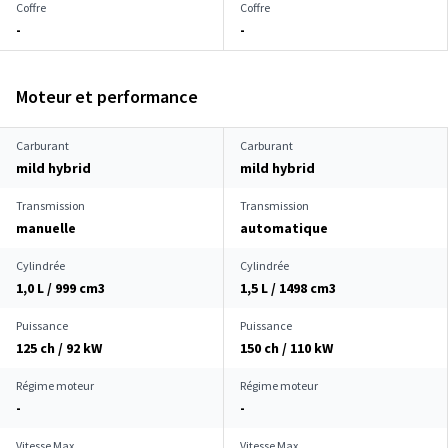
Coffre
Coffre
-
-
Moteur et performance
Carburant
Carburant
mild hybrid
mild hybrid
Transmission
Transmission
manuelle
automatique
Cylindrée
Cylindrée
1,0 L / 999 cm
3
1,5 L / 1498 cm
3
Puissance
Puissance
125 ch / 92 kW
150 ch / 110 kW
Régime moteur
Régime moteur
-
-
Vitesse Max.
Vitesse Max.