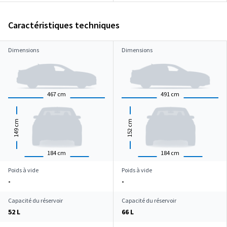
Caractéristiques techniques
Dimensions
Dimensions
467
cm
491
cm
cm
cm
149
152
184
cm
184
cm
Poids à vide
Poids à vide
-
-
Capacité du réservoir
Capacité du réservoir
52 L
66 L