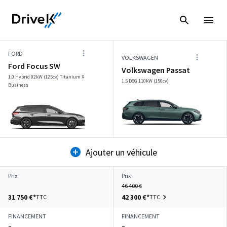
FORD
VOLKSWAGEN
Ford Focus SW
Volkswagen Passat
1.0 Hybrid 92kW (125cv) Titanium X
1.5 DSG 110kW (150cv)
Business
Ajouter un véhicule
Prix
Prix
46 400 €
31 750 €*
42 300 €*
TTC
TTC
FINANCEMENT
FINANCEMENT
–
–