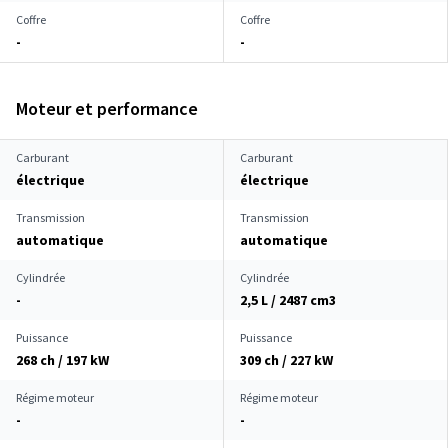
Coffre
Coffre
-
-
Moteur et performance
Carburant
Carburant
électrique
électrique
Transmission
Transmission
automatique
automatique
Cylindrée
Cylindrée
-
2,5 L / 2487 cm
3
Puissance
Puissance
268 ch / 197 kW
309 ch / 227 kW
Régime moteur
Régime moteur
-
-