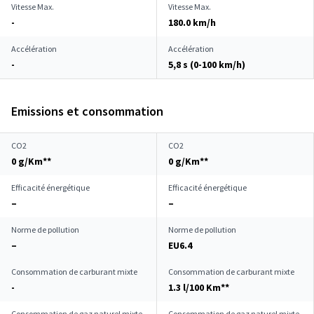
Vitesse Max.
Vitesse Max.
-
180.0 km/h
Accélération
Accélération
-
5,8 s (0-100 km/h)
Emissions et consommation
CO2
CO2
0 g/Km**
0 g/Km**
Efficacité énergétique
Efficacité énergétique
–
–
Norme de pollution
Norme de pollution
–
EU6.4
Consommation de carburant mixte
Consommation de carburant mixte
-
1.3 l/100 Km**
Consommation de gaz naturel mixte
Consommation de gaz naturel mixte