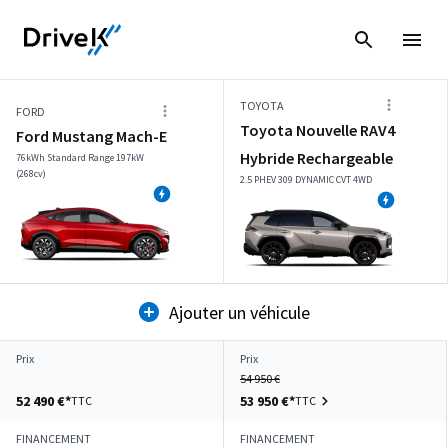
TOYOTA
FORD
Toyota Nouvelle RAV4
Ford Mustang Mach-E
Hybride Rechargeable
76kWh Standard Range 197kW
(268cv)
2.5 PHEV 309 DYNAMIC CVT 4WD
Ajouter un véhicule
Prix
Prix
54 950 €
52 490 €*
53 950 €*
TTC
TTC
FINANCEMENT
FINANCEMENT