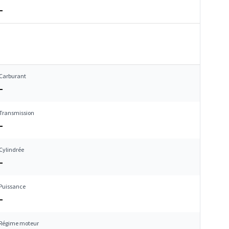
–
Carburant
–
Transmission
–
Cylindrée
–
Puissance
–
Régime moteur