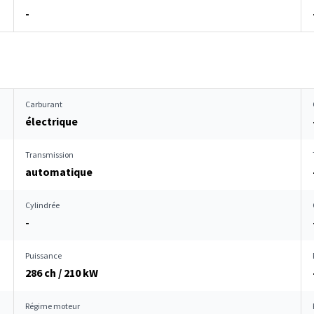
-
Carburant
électrique
Transmission
automatique
Cylindrée
-
Puissance
286 ch / 210 kW
Régime moteur