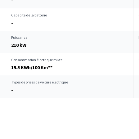
-
Capacité de la batterie
-
Puissance
210 kW
Consommation électrique mixte
15.5 KWh/100 Km**
Types de prises de voiture électrique
-