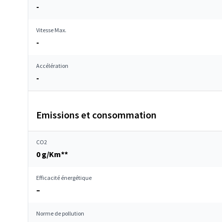
-
Vitesse Max.
-
Accélération
-
Emissions et consommation
CO2
0 g/Km**
Efficacité énergétique
–
Norme de pollution