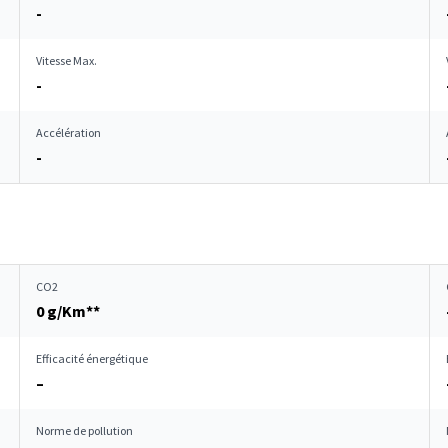
-
Vitesse Max.
-
Accélération
-
CO2
0 g/Km**
Efficacité énergétique
–
Norme de pollution