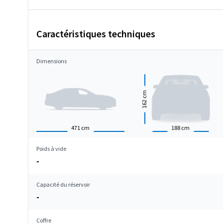
Caractéristiques techniques
Dimensions
cm
162
471
cm
188
cm
Poids à vide
-
Capacité du réservoir
-
Coffre