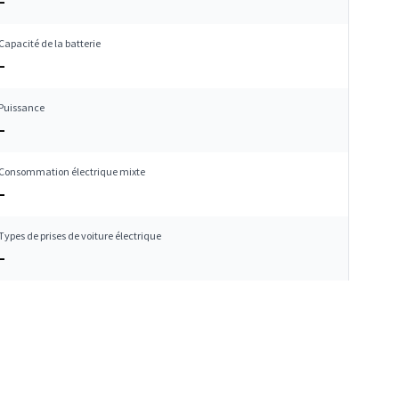
–
Capacité de la batterie
–
Puissance
–
Consommation électrique mixte
–
Types de prises de voiture électrique
–