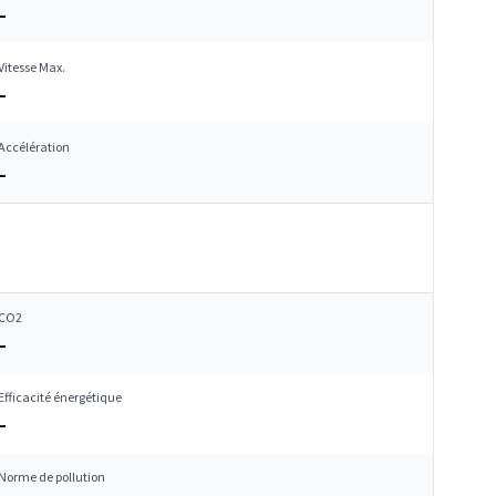
–
Vitesse Max.
–
Accélération
–
CO2
–
Efficacité énergétique
–
Norme de pollution