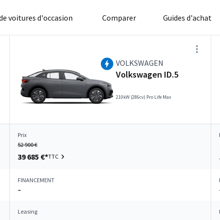
 de voitures d'occasion
Comparer
Guides d'achat
VOLKSWAGEN
Volkswagen ID.5
210kW (286cv) Pro Life Max
Prix
52 900 €
39 685 €*
TTC
FINANCEMENT
–
Leasing