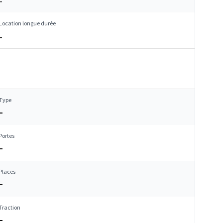
–
Location longue durée
–
Type
–
Portes
–
Places
–
Traction
–