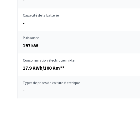
-
Capacité de la batterie
-
Puissance
197 kW
Consommation électrique mixte
17.9 KWh/100 Km**
Types de prises de voiture électrique
-