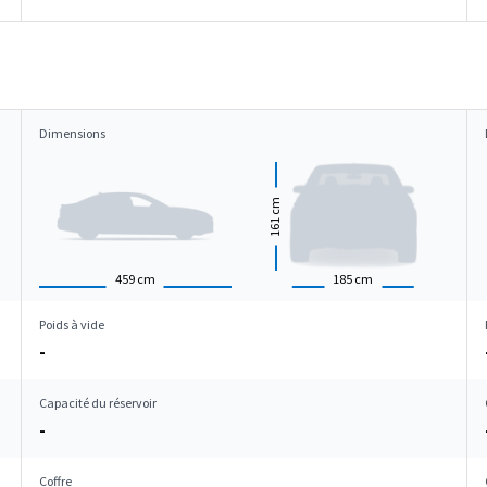
Dimensions
cm
161
459
cm
185
cm
Poids à vide
-
Capacité du réservoir
-
Coffre