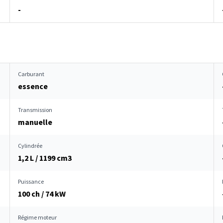
-
Carburant
essence
Transmission
manuelle
Cylindrée
1,2 L / 1199 cm
3
Puissance
100 ch / 74 kW
Régime moteur