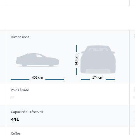
Dimensions
cm
143
405
cm
174
cm
Poids à vide
-
Capacité du réservoir
44 L
Coffre