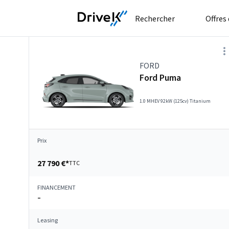
Rechercher
Offres
FORD
Ford Puma
1.0 MHEV 92kW (125cv) Titanium
Prix
27 790 €*
TTC
FINANCEMENT
–
Leasing