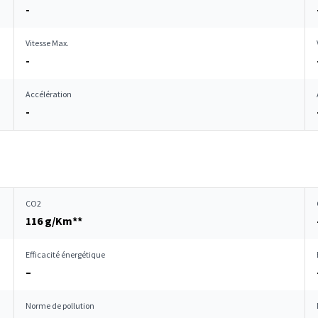
-
Vitesse Max.
-
Accélération
-
CO2
116 g/Km**
Efficacité énergétique
–
Norme de pollution