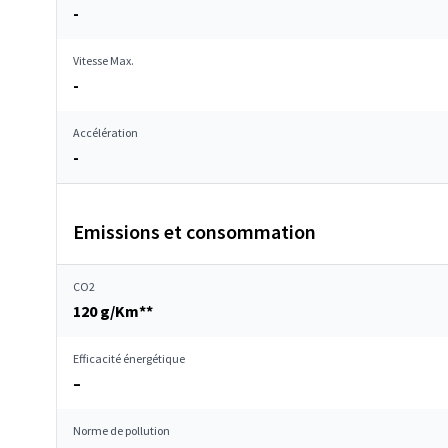
-
Vitesse Max.
-
Accélération
-
Emissions et consommation
CO2
120 g/Km**
Efficacité énergétique
–
Norme de pollution