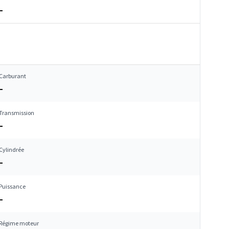
–
Carburant
–
Transmission
–
Cylindrée
–
Puissance
–
Régime moteur