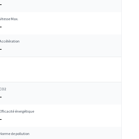
–
Vitesse Max.
–
Accélération
–
CO2
–
Efficacité énergétique
–
Norme de pollution