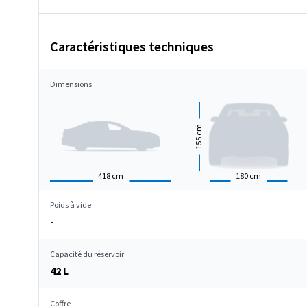
Caractéristiques techniques
Dimensions
cm
155
418
cm
180
cm
Poids à vide
-
Capacité du réservoir
42 L
Coffre