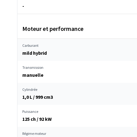
-
Moteur et performance
Carburant
mild hybrid
Transmission
manuelle
Cylindrée
1,0 L / 999 cm
3
Puissance
125 ch / 92 kW
Régime moteur