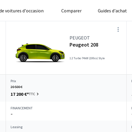
 de voitures d'occasion
Comparer
Guides d'achat
PEUGEOT
Peugeot 208
1.2 Turbo 74kW (100cv) Style
Prix
20 500 €
17 200 €*
TTC
FINANCEMENT
–
Leasing