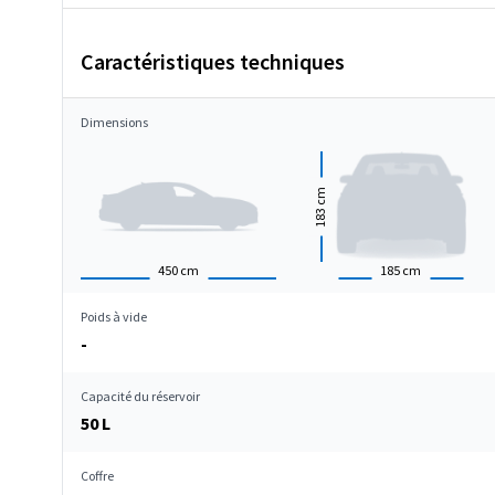
Caractéristiques techniques
Dimensions
cm
183
450
cm
185
cm
Poids à vide
-
Capacité du réservoir
50 L
Coffre