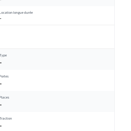
Location longue durée
–
Type
–
Portes
–
Places
–
Traction
–