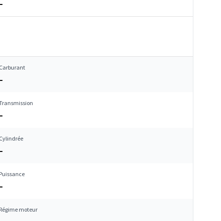
–
Carburant
–
Transmission
–
Cylindrée
–
Puissance
–
Régime moteur