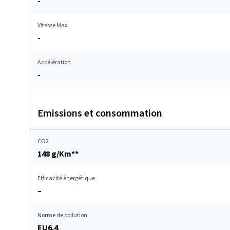
-
Vitesse Max.
-
Accélération
-
Emissions et consommation
CO2
148 g/Km**
Efficacité énergétique
–
Norme de pollution
EU6.4