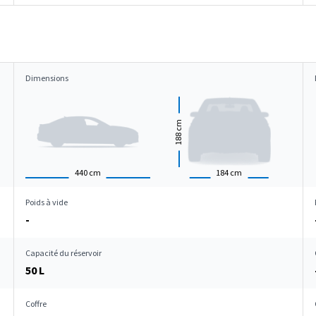
Dimensions
cm
188
440
cm
184
cm
Poids à vide
-
Capacité du réservoir
50 L
Coffre