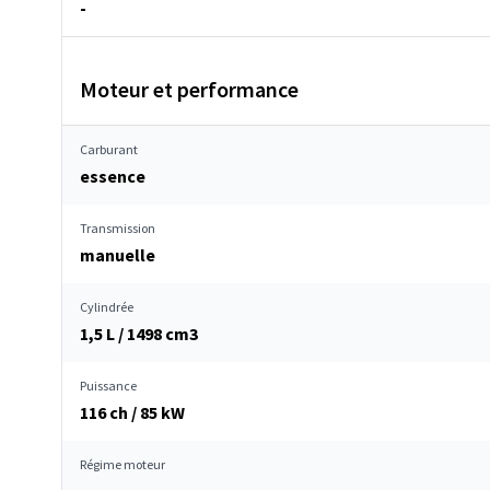
-
Moteur et performance
Carburant
essence
Transmission
manuelle
Cylindrée
1,5 L / 1498 cm
3
Puissance
116 ch / 85 kW
Régime moteur