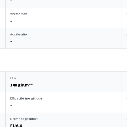
-
Vitesse Max.
-
Accélération
-
CO2
148 g/Km**
Efficacité énergétique
–
Norme de pollution
EU6.4