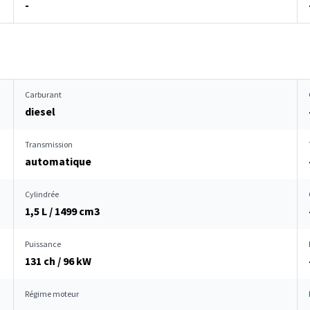
-
Carburant
diesel
Transmission
automatique
Cylindrée
1,5 L / 1499 cm
3
Puissance
131 ch / 96 kW
Régime moteur