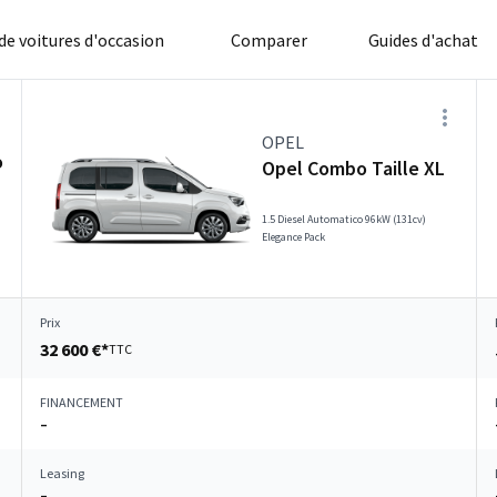
 de voitures d'occasion
Comparer
Guides d'achat
OPEL
o
Opel Combo Taille XL
1.5 Diesel Automatico 96kW (131cv)
Elegance Pack
Prix
32 600 €*
TTC
FINANCEMENT
–
Leasing
–