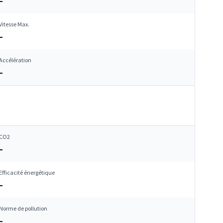
–
Vitesse Max.
–
Accélération
–
CO2
–
Efficacité énergétique
–
Norme de pollution
–