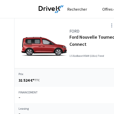
Rechercher
Offres
FORD
Ford Nouvelle Tourne
Connect
1.5 EcoBoost 85kW (116cv) Trend
Prix
31 524 €*
TTC
FINANCEMENT
–
Leasing
–