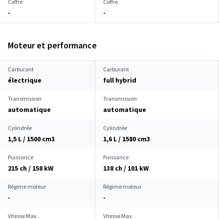
Coffre
Coffre
-
-
Moteur et performance
Carburant
Carburant
électrique
full hybrid
Transmission
Transmission
automatique
automatique
Cylindrée
Cylindrée
1,5 L / 1500 cm
3
1,6 L / 1580 cm
3
Puissance
Puissance
215 ch / 158 kW
138 ch / 101 kW
Régime moteur
Régime moteur
-
-
Vitesse Max.
Vitesse Max.