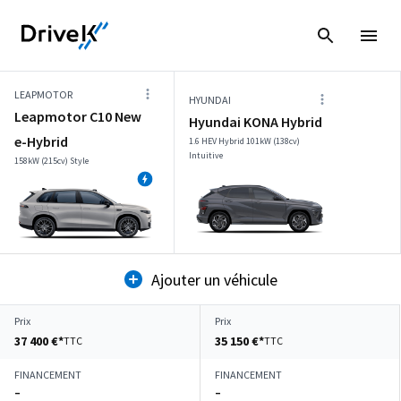
LEAPMOTOR
HYUNDAI
Leapmotor C10 New
Hyundai KONA Hybrid
e-Hybrid
1.6 HEV Hybrid 101kW (138cv)
Intuitive
158kW (215cv) Style
Ajouter un véhicule
Prix
Prix
37 400 €*
35 150 €*
TTC
TTC
FINANCEMENT
FINANCEMENT
–
–