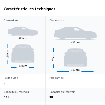
Caractéristiques techniques
Dimensions
Dimensions
473
cm
435
cm
cm
168
cm
157
190
cm
180
cm
Poids à vide
Poids à vide
-
-
Capacité du réservoir
Capacité du réservoir
50 L
38 L