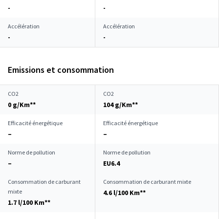
-
-
Accélération
Accélération
-
-
Emissions et consommation
CO2
CO2
0 g/Km**
104 g/Km**
Efficacité énergétique
Efficacité énergétique
–
–
Norme de pollution
Norme de pollution
–
EU6.4
Consommation de carburant
Consommation de carburant mixte
mixte
4.6 l/100 Km**
1.7 l/100 Km**