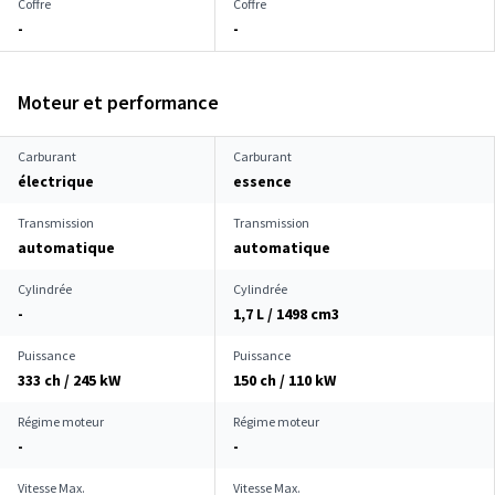
Coffre
Coffre
-
-
Moteur et performance
Carburant
Carburant
électrique
essence
Transmission
Transmission
automatique
automatique
Cylindrée
Cylindrée
-
1,7 L / 1498 cm
3
Puissance
Puissance
333 ch / 245 kW
150 ch / 110 kW
Régime moteur
Régime moteur
-
-
Vitesse Max.
Vitesse Max.