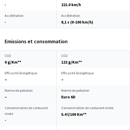
-
221.0 km/h
Accélération
Accélération
-
8,1 s (0-100 km/h)
Emissions et consommation
CO2
CO2
0 g/Km**
122 g/Km**
Efficacité énergétique
Efficacité énergétique
–
–
Norme de pollution
Norme de pollution
–
Euro 6D
Consommation de carburant
Consommation de carburant mixte
mixte
5.4 l/100 Km**
-