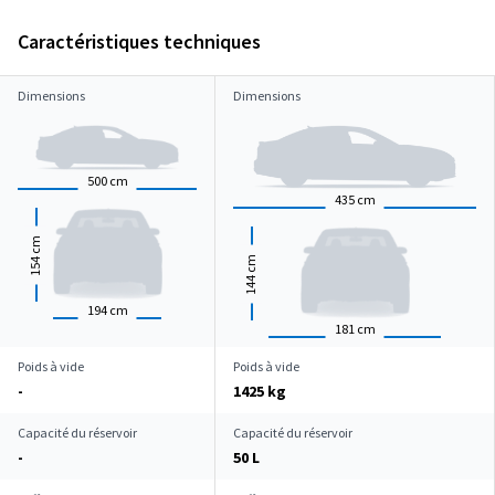
Caractéristiques techniques
Dimensions
Dimensions
500
cm
435
cm
cm
154
cm
144
194
cm
181
cm
Poids à vide
Poids à vide
-
1425 kg
Capacité du réservoir
Capacité du réservoir
-
50 L