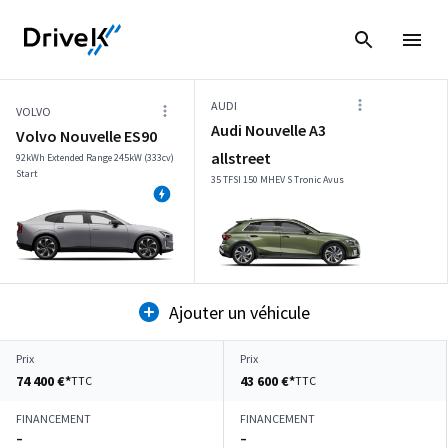
AUDI
VOLVO
Audi Nouvelle A3
Volvo Nouvelle ES90
allstreet
92kWh Extended Range 245kW (333cv)
Start
35 TFSI 150 MHEV S Tronic Avus
Ajouter un véhicule
Prix
Prix
74 400 €*
43 600 €*
TTC
TTC
FINANCEMENT
FINANCEMENT
–
–