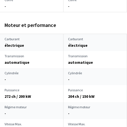
-
-
Moteur et performance
Carburant
Carburant
électrique
électrique
Transmission
Transmission
automatique
automatique
Cylindrée
Cylindrée
-
-
Puissance
Puissance
272 ch / 200 kW
204 ch / 150 kW
Régime moteur
Régime moteur
-
-
Vitesse Max.
Vitesse Max.