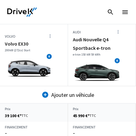
AUDI
VOLVO
Audi Nouvelle Q4
Volvo EX30
Sportback e-tron
200kW (272cv) Start
e-tron 150 kW 59 kWh
Ajouter un véhicule
Prix
Prix
39 100 €*
45 990 €*
TTC
TTC
FINANCEMENT
FINANCEMENT
–
–