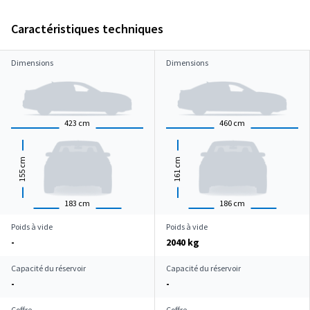
Caractéristiques techniques
Dimensions
Dimensions
423
cm
460
cm
cm
cm
155
161
183
cm
186
cm
Poids à vide
Poids à vide
-
2040 kg
Capacité du réservoir
Capacité du réservoir
-
-
Coffre
Coffre