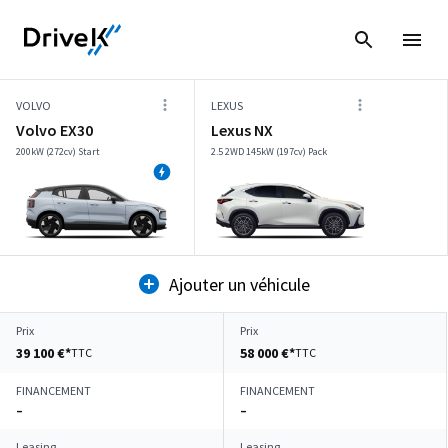
VOLVO
LEXUS
Volvo EX30
Lexus NX
200kW (272cv) Start
2.5 2WD 145kW (197cv) Pack
Ajouter un véhicule
Prix
Prix
39 100 €*
58 000 €*
TTC
TTC
FINANCEMENT
FINANCEMENT
–
–
Leasing
Leasing