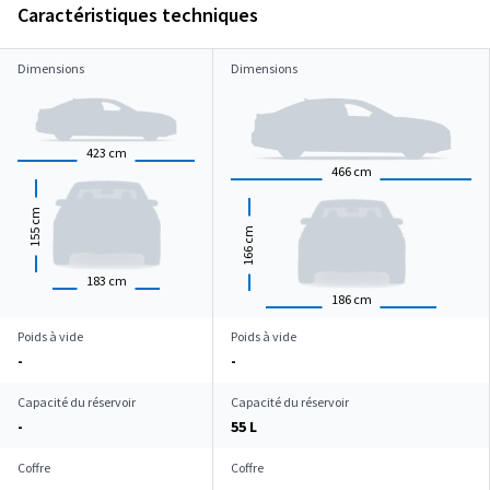
Caractéristiques techniques
Dimensions
Dimensions
423
cm
466
cm
cm
155
cm
166
183
cm
186
cm
Poids à vide
Poids à vide
-
-
Capacité du réservoir
Capacité du réservoir
-
55 L
Coffre
Coffre