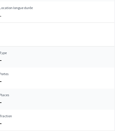
Location longue durée
–
Type
–
Portes
–
Places
–
Traction
–