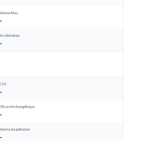
Vitesse Max.
–
Accélération
–
CO2
–
Efficacité énergétique
–
Norme de pollution
–