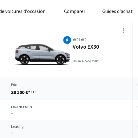
 de voitures d'occasion
Comparer
Guides d'achat
VOLVO
Volvo EX30
200kW (272cv) Start
Prix
39 100 €*
TTC
FINANCEMENT
–
Leasing
–