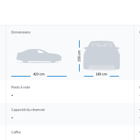
Dimensions
cm
155
423
cm
183
cm
Poids à vide
-
Capacité du réservoir
-
Coffre
-