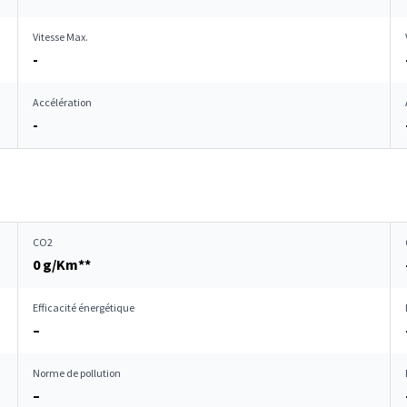
Vitesse Max.
-
Accélération
-
CO2
0 g/Km**
Efficacité énergétique
–
Norme de pollution
–