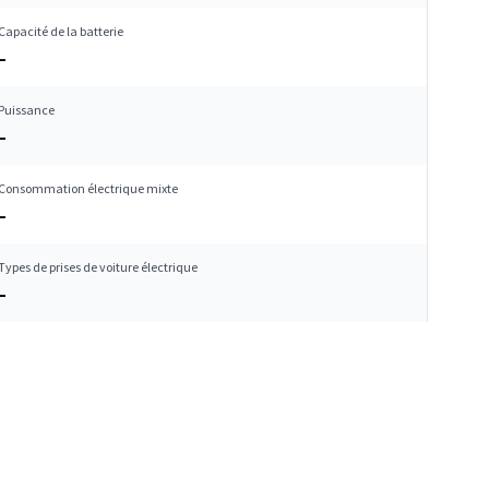
Capacité de la batterie
–
Puissance
–
Consommation électrique mixte
–
Types de prises de voiture électrique
–