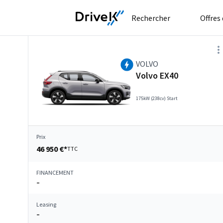
Rechercher
Offres
VOLVO
Volvo EX40
175kW (238cv) Start
Prix
46 950 €*
TTC
FINANCEMENT
–
Leasing
–