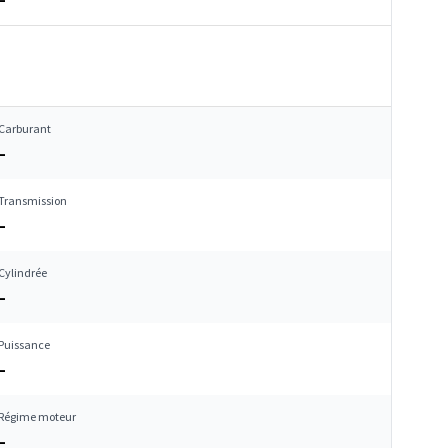
Carburant
–
Transmission
–
Cylindrée
–
Puissance
–
Régime moteur
–