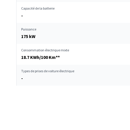
Capacité de la batterie
-
Puissance
175 kW
Consommation électrique mixte
18.7 KWh/100 Km**
Types de prises de voiture électrique
-