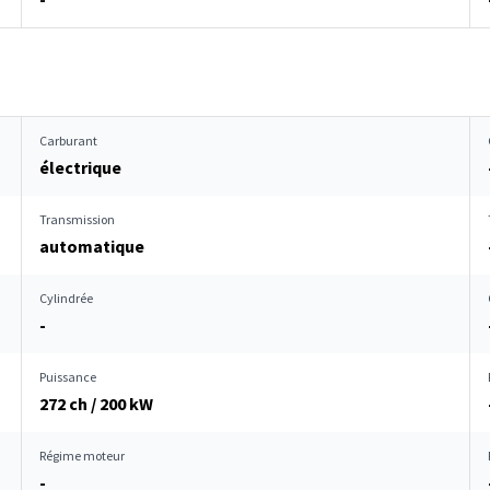
Carburant
électrique
Transmission
automatique
Cylindrée
-
Puissance
272 ch / 200 kW
Régime moteur
-