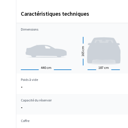
Caractéristiques techniques
Dimensions
cm
165
440
cm
187
cm
Poids à vide
-
Capacité du réservoir
-
Coffre
-