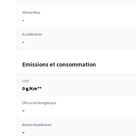
Vitesse Max.
-
Accélération
-
Emissions et consommation
CO2
0 g/Km**
Efficacité énergétique
–
Norme de pollution
–