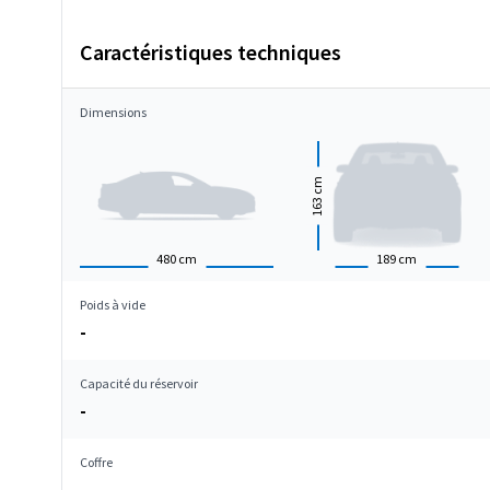
Caractéristiques techniques
Dimensions
cm
163
480
cm
189
cm
Poids à vide
-
Capacité du réservoir
-
Coffre
-