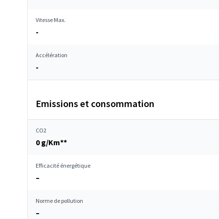
Vitesse Max.
-
Accélération
-
Emissions et consommation
CO2
0 g/Km**
Efficacité énergétique
–
Norme de pollution
–