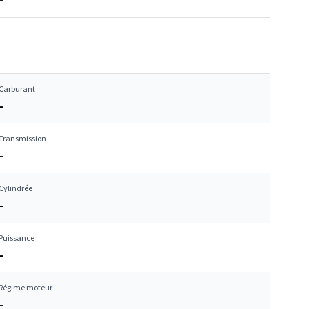
Carburant
–
Transmission
–
Cylindrée
–
Puissance
–
Régime moteur
–