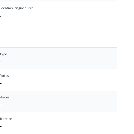
Location longue durée
–
Type
–
Portes
–
Places
–
Traction
–