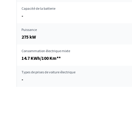
Capacité de la batterie
-
Puissance
275 kW
Consommation électrique mixte
14.7 KWh/100 Km**
Types de prises de voiture électrique
-