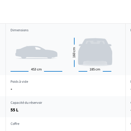
Dimensions
cm
160
453
cm
185
cm
Poids à vide
-
Capacité du réservoir
55 L
Coffre
-