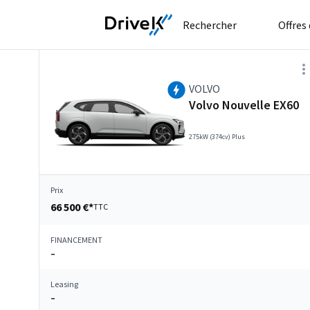
Rechercher
Offres
VOLVO
Volvo Nouvelle EX60
275kW (374cv) Plus
Prix
66 500 €*
TTC
FINANCEMENT
–
Leasing
–