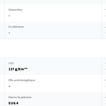
Vitesse Max.
-
Accélération
-
CO2
137 g/Km**
Efficacité énergétique
–
Norme de pollution
EU6.4