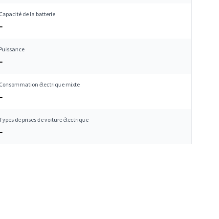
Capacité de la batterie
–
Puissance
–
Consommation électrique mixte
–
Types de prises de voiture électrique
–