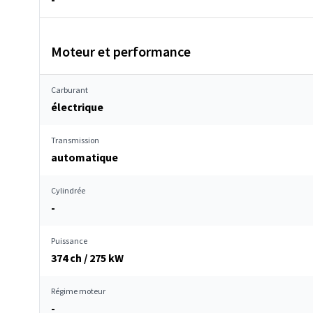
Moteur et performance
Carburant
électrique
Transmission
automatique
Cylindrée
-
Puissance
374 ch / 275 kW
Régime moteur
-