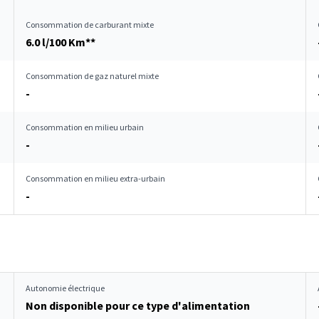
Consommation de carburant mixte
6.0 l/100 Km**
Consommation de gaz naturel mixte
-
Consommation en milieu urbain
-
Consommation en milieu extra-urbain
-
Autonomie électrique
Non disponible pour ce type d'alimentation