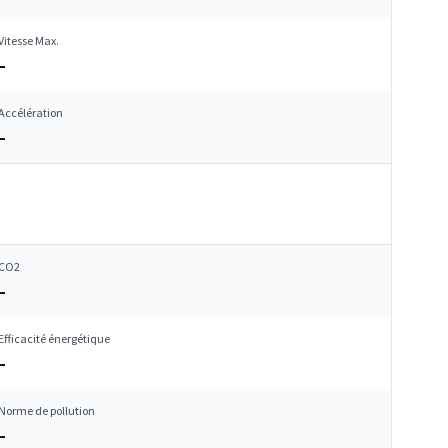
Vitesse Max.
–
Accélération
–
CO2
–
Efficacité énergétique
–
Norme de pollution
–