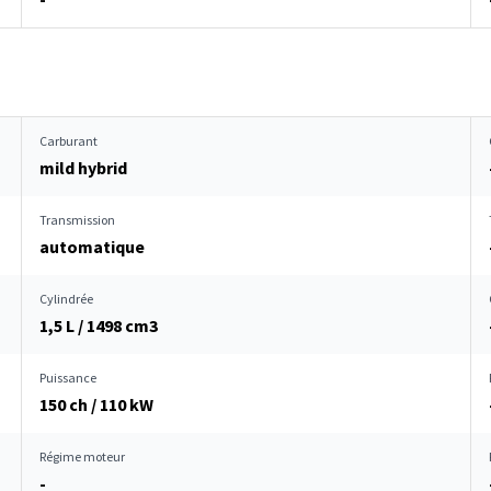
Carburant
mild hybrid
Transmission
automatique
Cylindrée
1,5 L / 1498 cm
3
Puissance
150 ch / 110 kW
Régime moteur
-