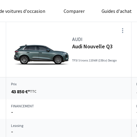
 de voitures d'occasion
Comparer
Guides d'achat
AUDI
Audi Nouvelle Q3
TFSI S tronic 110kW (150cv) Design
Prix
43 850 €*
TTC
FINANCEMENT
–
Leasing
–