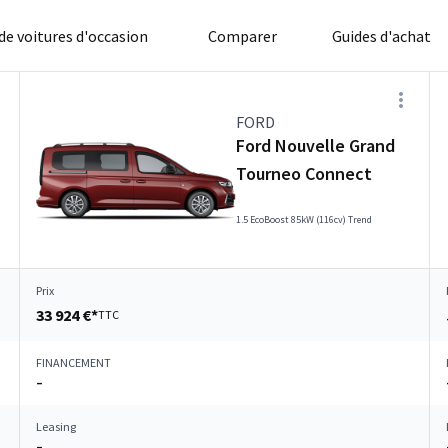
 de voitures d'occasion
Comparer
Guides d'achat
FORD
Ford Nouvelle Grand
Tourneo Connect
1.5 EcoBoost 85kW (116cv) Trend
Prix
33 924 €*
TTC
FINANCEMENT
–
Leasing
–