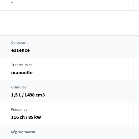
-
Carburant
essence
Transmission
manuelle
Cylindrée
1,5 L / 1498 cm
3
Puissance
116 ch / 85 kW
Régime moteur