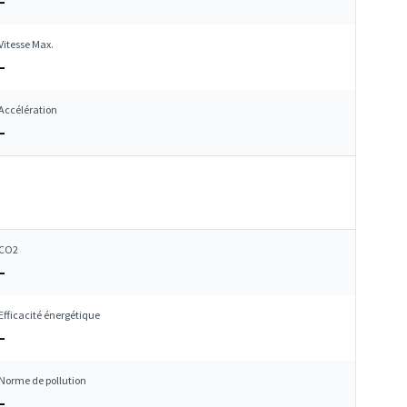
–
Vitesse Max.
–
Accélération
–
CO2
–
Efficacité énergétique
–
Norme de pollution
–