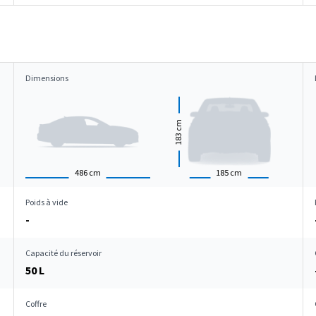
Dimensions
cm
183
486
cm
185
cm
Poids à vide
-
Capacité du réservoir
50 L
Coffre