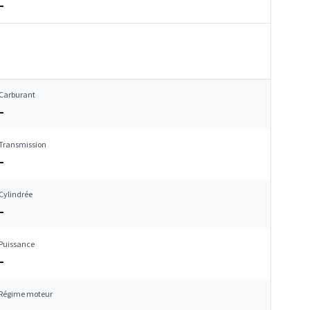
–
Carburant
–
Transmission
–
Cylindrée
–
Puissance
–
Régime moteur