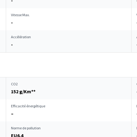
-
Vitesse Max.
-
Accélération
-
CO2
152 g/Km**
Efficacité énergétique
–
Norme de pollution
EU6.4