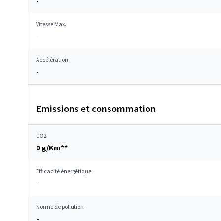
-
Vitesse Max.
-
Accélération
-
Emissions et consommation
CO2
0 g/Km**
Efficacité énergétique
–
Norme de pollution
–