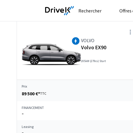
Rechercher
Offres
VOLVO
Volvo EX90
205kW (279cv) Start
Prix
89 500 €*
TTC
FINANCEMENT
–
Leasing
–