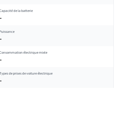
Capacité de la batterie
–
Puissance
–
Consommation électrique mixte
–
Types de prises de voiture électrique
–