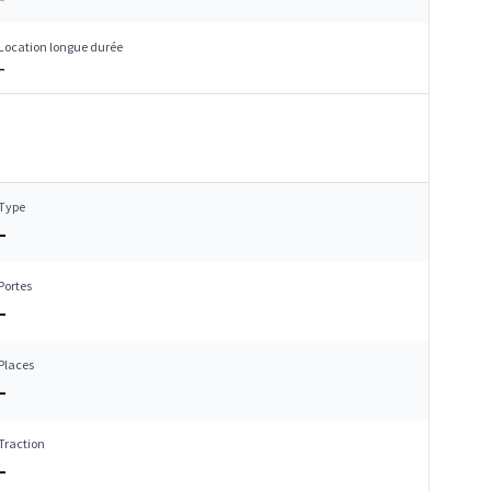
Location longue durée
–
Type
–
Portes
–
Places
–
Traction
–