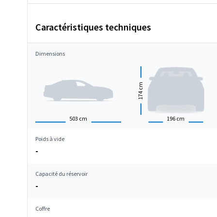
Caractéristiques techniques
Dimensions
cm
174
503
cm
196
cm
Poids à vide
-
Capacité du réservoir
-
Coffre