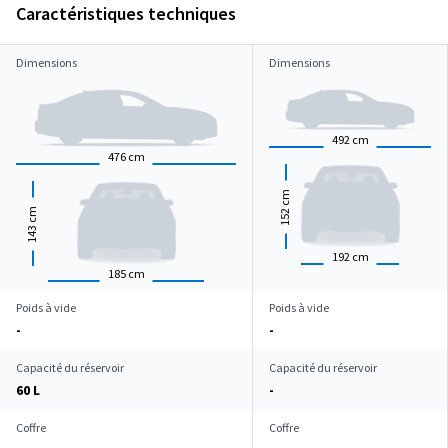
Caractéristiques techniques
Dimensions
Dimensions
492
cm
476
cm
cm
152
cm
143
192
cm
185
cm
Poids à vide
Poids à vide
-
-
Capacité du réservoir
Capacité du réservoir
60 L
-
Coffre
Coffre