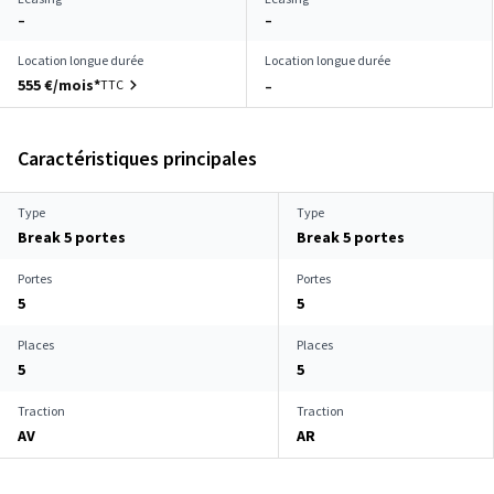
–
–
Location longue durée
Location longue durée
555 €/mois*
TTC
–
Caractéristiques principales
Type
Type
Break 5 portes
Break 5 portes
Portes
Portes
5
5
Places
Places
5
5
Traction
Traction
AV
AR