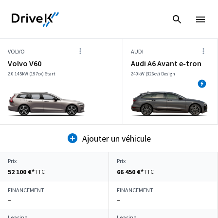
VOLVO
AUDI
Volvo V60
Audi A6 Avant e-tron
2.0 145kW (197cv) Start
240kW (326cv) Design
Ajouter un véhicule
Prix
Prix
52 100 €*
66 450 €*
TTC
TTC
FINANCEMENT
FINANCEMENT
–
–
Leasing
Leasing