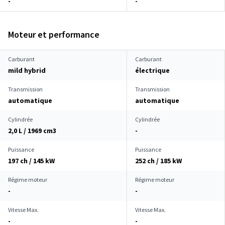
-
-
Moteur et performance
Carburant
Carburant
mild hybrid
électrique
Transmission
Transmission
automatique
automatique
Cylindrée
Cylindrée
2,0 L / 1969 cm
3
-
Puissance
Puissance
197 ch / 145 kW
252 ch / 185 kW
Régime moteur
Régime moteur
-
-
Vitesse Max.
Vitesse Max.
-
-