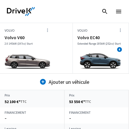
VOLVO
VOLVO
Volvo V60
Volvo EC40
2.0 145kW (197cv) Start
Extended Range 185kW (252cv) Start
Ajouter un véhicule
Prix
Prix
52 100 €*
53 550 €*
TTC
TTC
FINANCEMENT
FINANCEMENT
–
–
Leasing
Leasing