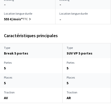
–
–
Location longue durée
Location longue durée
555 €/mois*
TTC
–
Caractéristiques principales
Type
Type
Break 5 portes
SUV VP 5 portes
Portes
Portes
5
5
Places
Places
5
5
Traction
Traction
AV
AR