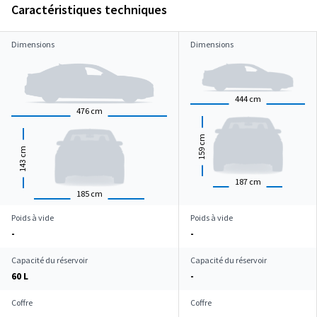
Caractéristiques techniques
Dimensions
Dimensions
444
cm
476
cm
cm
159
cm
143
187
cm
185
cm
Poids à vide
Poids à vide
-
-
Capacité du réservoir
Capacité du réservoir
60 L
-
Coffre
Coffre