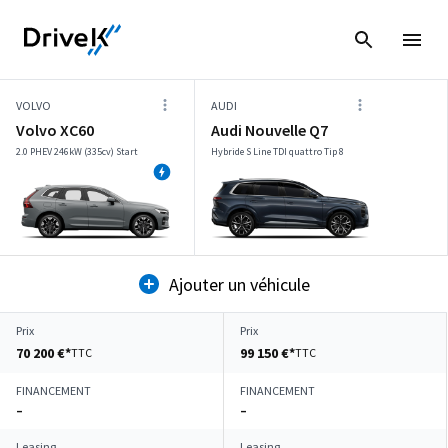
VOLVO
AUDI
Volvo XC60
Audi Nouvelle Q7
2.0 PHEV 246kW (335cv) Start
Hybride S Line TDI quattro Tip 8
Ajouter un véhicule
Prix
Prix
70 200 €*
99 150 €*
TTC
TTC
FINANCEMENT
FINANCEMENT
–
–
Leasing
Leasing