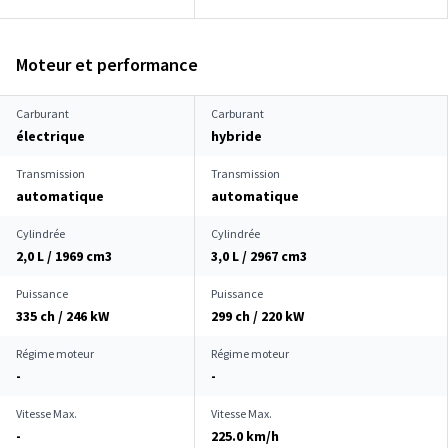
Moteur et performance
Carburant
Carburant
électrique
hybride
Transmission
Transmission
automatique
automatique
Cylindrée
Cylindrée
2,0 L / 1969 cm
3
3,0 L / 2967 cm
3
Puissance
Puissance
335 ch / 246 kW
299 ch / 220 kW
Régime moteur
Régime moteur
-
-
Vitesse Max.
Vitesse Max.
-
225.0 km/h