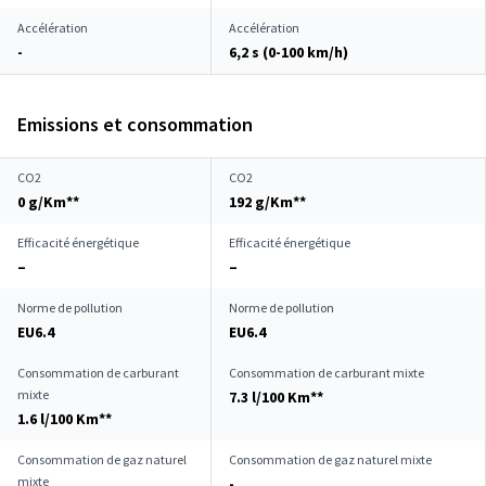
Accélération
Accélération
-
6,2 s (0-100 km/h)
Emissions et consommation
CO2
CO2
0 g/Km**
192 g/Km**
Efficacité énergétique
Efficacité énergétique
–
–
Norme de pollution
Norme de pollution
EU6.4
EU6.4
Consommation de carburant
Consommation de carburant mixte
mixte
7.3 l/100 Km**
1.6 l/100 Km**
Consommation de gaz naturel
Consommation de gaz naturel mixte
mixte
-