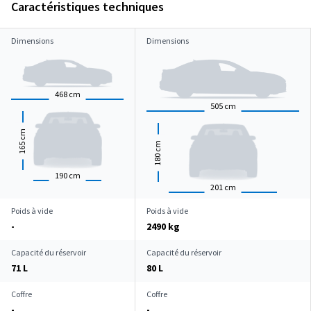
Caractéristiques techniques
Dimensions
Dimensions
468
cm
505
cm
cm
165
cm
180
190
cm
201
cm
Poids à vide
Poids à vide
-
2490 kg
Capacité du réservoir
Capacité du réservoir
71 L
80 L
Coffre
Coffre
-
-