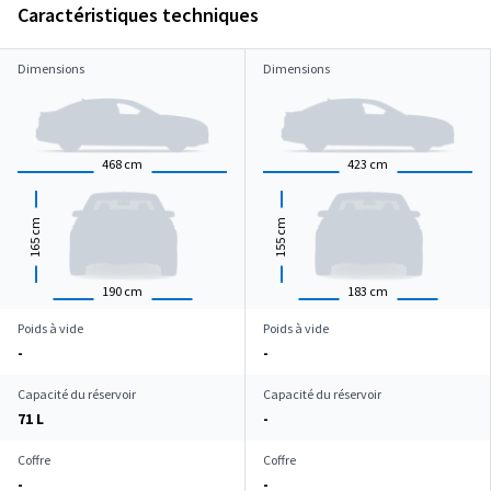
Caractéristiques techniques
Dimensions
Dimensions
468
cm
423
cm
cm
cm
165
155
190
cm
183
cm
Poids à vide
Poids à vide
-
-
Capacité du réservoir
Capacité du réservoir
71 L
-
Coffre
Coffre
-
-