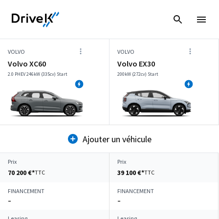
VOLVO
VOLVO
Volvo XC60
Volvo EX30
2.0 PHEV 246kW (335cv) Start
200kW (272cv) Start
Ajouter un véhicule
Prix
Prix
70 200 €*
39 100 €*
TTC
TTC
FINANCEMENT
FINANCEMENT
–
–
Leasing
Leasing