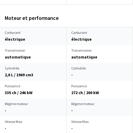
Moteur et performance
Carburant
Carburant
électrique
électrique
Transmission
Transmission
automatique
automatique
Cylindrée
Cylindrée
2,0 L / 1969 cm
3
-
Puissance
Puissance
335 ch / 246 kW
272 ch / 200 kW
Régime moteur
Régime moteur
-
-
Vitesse Max.
Vitesse Max.
-
-