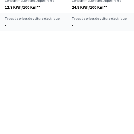
Consommation électrique mixte
Consommation électrique mixte
12.7 KWh/100 Km**
24.8 KWh/100 Km**
Types de prises de voiture électrique
Types de prises de voiture électrique
-
-