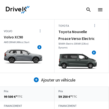
TOYOTA
VOLVO
Toyota Nouvelle
Volvo XC90
Proace Verso Electric
AWD 299kW (406cv) Start
50kWh Electric 100kW (136cv)
Dynamic
Ajouter un véhicule
Prix
Prix
99 500 €*
59 250 €*
TTC
TTC
FINANCEMENT
FINANCEMENT