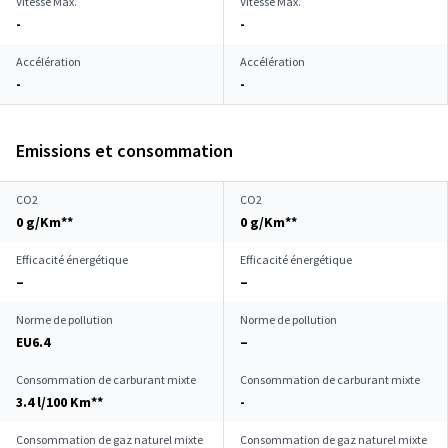
Vitesse Max.
Vitesse Max.
-
-
Accélération
Accélération
-
-
Emissions et consommation
CO2
CO2
0 g/Km**
0 g/Km**
Efficacité énergétique
Efficacité énergétique
–
–
Norme de pollution
Norme de pollution
EU6.4
–
Consommation de carburant mixte
Consommation de carburant mixte
3.4 l/100 Km**
-
Consommation de gaz naturel mixte
Consommation de gaz naturel mixte