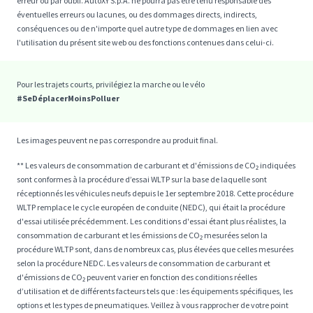
erreur ou par oubli. AutoXY S.p.A. ne pourra pas être tenu responsable des
éventuelles erreurs ou lacunes, ou des dommages directs, indirects,
conséquences ou de n'importe quel autre type de dommages en lien avec
l'utilisation du présent site web ou des fonctions contenues dans celui-ci.
Pour les trajets courts, privilégiez la marche ou le vélo
#SeDéplacerMoinsPolluer
Les images peuvent ne pas correspondre au produit final.
** Les valeurs de consommation de carburant et d'émissions de CO₂ indiquées
sont conformes à la procédure d’essai WLTP sur la base de laquelle sont
réceptionnés les véhicules neufs depuis le 1er septembre 2018. Cette procédure
WLTP remplace le cycle européen de conduite (NEDC), qui était la procédure
d'essai utilisée précédemment. Les conditions d'essai étant plus réalistes, la
consommation de carburant et les émissions de CO₂ mesurées selon la
procédure WLTP sont, dans de nombreux cas, plus élevées que celles mesurées
selon la procédure NEDC. Les valeurs de consommation de carburant et
d'émissions de CO₂ peuvent varier en fonction des conditions réelles
d’utilisation et de différents facteurs tels que : les équipements spécifiques, les
options et les types de pneumatiques. Veillez à vous rapprocher de votre point