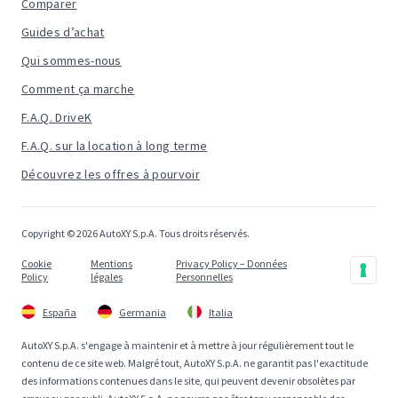
Comparer
Guides d’achat
Qui sommes-nous
Comment ça marche
F.A.Q. DriveK
F.A.Q. sur la location à long terme
Découvrez les offres à pourvoir
Copyright © 2026 AutoXY S.p.A. Tous droits réservés.
Cookie
Mentions
Privacy Policy – Données
Policy
légales
Personnelles
España
Germania
Italia
AutoXY S.p.A. s'engage à maintenir et à mettre à jour régulièrement tout le
contenu de ce site web. Malgré tout, AutoXY S.p.A. ne garantit pas l'exactitude
des informations contenues dans le site, qui peuvent devenir obsolètes par