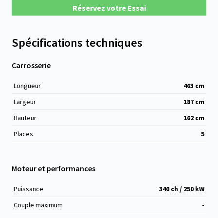
Réservez votre Essai
Spécifications techniques
Carrosserie
Longueur
463
cm
Largeur
187
cm
Hauteur
162
cm
Places
5
Moteur et performances
Puissance
340 ch / 250 kW
Couple maximum
-