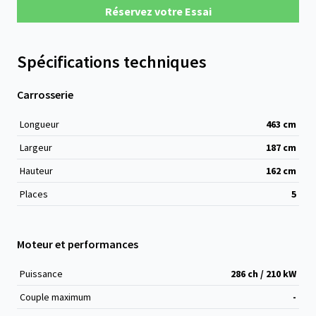
Réservez votre Essai
Spécifications techniques
Carrosserie
Longueur
463
cm
Largeur
187
cm
Hauteur
162
cm
Places
5
Moteur et performances
Puissance
286 ch / 210 kW
Couple maximum
-