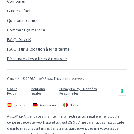
Comparer
Guides d’achat
Qui sommes-nous
Comment ça marche
F.A.Q. DriveK
F.A.Q. sur la location à long terme
Découvrez les offres à pourvoir
Copyright © 2026 AutoXY S.p.A. Tous droits réservés.
Cookie
Mentions
Privacy Policy – Données
Policy
légales
Personnelles
España
Germania
Italia
AutoXY S.p.A. s'engage à maintenir et à mettre à jour régulièrement tout le
contenu de ce site web. Malgré tout, AutoXY S.p.A. ne garantit pas l'exactitude
des informations contenues dans le site, qui peuvent devenir obsolètes par