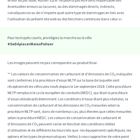
erreur ou par oubli. AutoXY S.p.A. ne pourra pas être tenu responsable des
éventuelles erreurs ou lacunes, ou des dommages directs, indirects,
conséquences ou de n'importe quel autre type de dommages en lien avec
l'utilisation du présent site web ou des fonctions contenues dans celui-ci.
Pour les trajets courts, privilégiez la marche ou le vélo
#SeDéplacerMoinsPolluer
Les images peuvent ne pas correspondre au produit final.
** Les valeurs de consommation de carburant et d'émissions de CO₂ indiquées
sont conformes à la procédure d’essai WLTP sur la base de laquelle sont
réceptionnés les véhicules neufs depuis le 1er septembre 2018. Cette procédure
WLTP remplace le cycle européen de conduite (NEDC), qui était la procédure
d'essai utilisée précédemment. Les conditions d'essai étant plus réalistes, la
consommation de carburant et les émissions de CO₂ mesurées selon la
procédure WLTP sont, dans de nombreux cas, plus élevées que celles mesurées
selon la procédure NEDC. Les valeurs de consommation de carburant et
d'émissions de CO₂ peuvent varier en fonction des conditions réelles
d’utilisation et de différents facteurs tels que : les équipements spécifiques, les
options et les types de pneumatiques. Veillez à vous rapprocher de votre point