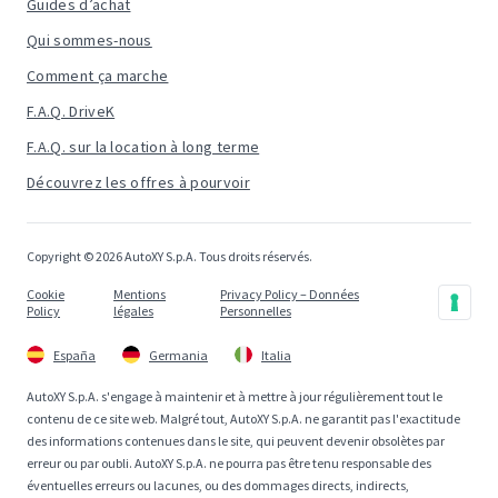
Guides d’achat
Qui sommes-nous
Comment ça marche
F.A.Q. DriveK
F.A.Q. sur la location à long terme
Découvrez les offres à pourvoir
Copyright © 2026 AutoXY S.p.A. Tous droits réservés.
Cookie
Mentions
Privacy Policy – Données
Policy
légales
Personnelles
España
Germania
Italia
AutoXY S.p.A. s'engage à maintenir et à mettre à jour régulièrement tout le
contenu de ce site web. Malgré tout, AutoXY S.p.A. ne garantit pas l'exactitude
des informations contenues dans le site, qui peuvent devenir obsolètes par
erreur ou par oubli. AutoXY S.p.A. ne pourra pas être tenu responsable des
éventuelles erreurs ou lacunes, ou des dommages directs, indirects,