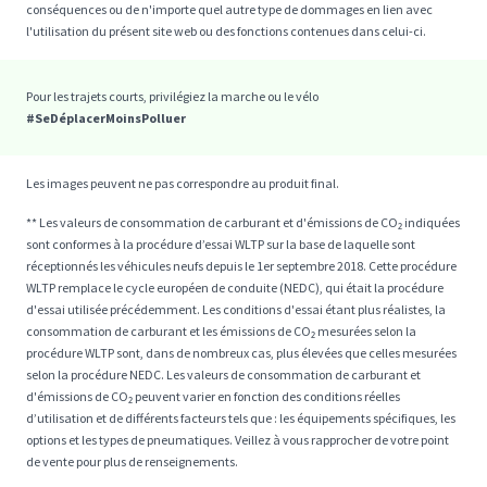
conséquences ou de n'importe quel autre type de dommages en lien avec
l'utilisation du présent site web ou des fonctions contenues dans celui-ci.
Pour les trajets courts, privilégiez la marche ou le vélo
#SeDéplacerMoinsPolluer
Les images peuvent ne pas correspondre au produit final.
** Les valeurs de consommation de carburant et d'émissions de CO₂ indiquées
sont conformes à la procédure d’essai WLTP sur la base de laquelle sont
réceptionnés les véhicules neufs depuis le 1er septembre 2018. Cette procédure
WLTP remplace le cycle européen de conduite (NEDC), qui était la procédure
d'essai utilisée précédemment. Les conditions d'essai étant plus réalistes, la
consommation de carburant et les émissions de CO₂ mesurées selon la
procédure WLTP sont, dans de nombreux cas, plus élevées que celles mesurées
selon la procédure NEDC. Les valeurs de consommation de carburant et
d'émissions de CO₂ peuvent varier en fonction des conditions réelles
d’utilisation et de différents facteurs tels que : les équipements spécifiques, les
options et les types de pneumatiques. Veillez à vous rapprocher de votre point
de vente pour plus de renseignements.