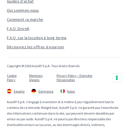
Guides d’achat
Qui sommes-nous
Comment ça marche
F.A.Q. DriveK
F.A.Q. sur la location à long terme
Découvrez les offres à pourvoir
Copyright © 2026 AutoXY S.p.A. Tous droits réservés.
Cookie
Mentions
Privacy Policy – Données
Policy
légales
Personnelles
España
Germania
Italia
AutoXY S.p.A. s'engage à maintenir et à mettre à jour régulièrement tout le
contenu de ce site web. Malgré tout, AutoXY S.p.A. ne garantit pas l'exactitude
des informations contenues dans le site, qui peuvent devenir obsolètes par
erreur ou par oubli. AutoXY S.p.A. ne pourra pas être tenu responsable des
éventuelles erreurs ou lacunes, ou des dommages directs, indirects,