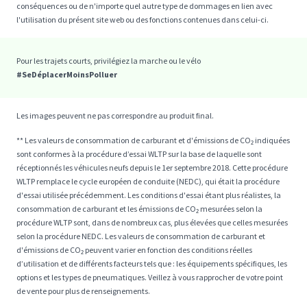
conséquences ou de n'importe quel autre type de dommages en lien avec
l'utilisation du présent site web ou des fonctions contenues dans celui-ci.
Pour les trajets courts, privilégiez la marche ou le vélo
#SeDéplacerMoinsPolluer
Les images peuvent ne pas correspondre au produit final.
** Les valeurs de consommation de carburant et d'émissions de CO₂ indiquées
sont conformes à la procédure d’essai WLTP sur la base de laquelle sont
réceptionnés les véhicules neufs depuis le 1er septembre 2018. Cette procédure
WLTP remplace le cycle européen de conduite (NEDC), qui était la procédure
d'essai utilisée précédemment. Les conditions d'essai étant plus réalistes, la
consommation de carburant et les émissions de CO₂ mesurées selon la
procédure WLTP sont, dans de nombreux cas, plus élevées que celles mesurées
selon la procédure NEDC. Les valeurs de consommation de carburant et
d'émissions de CO₂ peuvent varier en fonction des conditions réelles
d’utilisation et de différents facteurs tels que : les équipements spécifiques, les
options et les types de pneumatiques. Veillez à vous rapprocher de votre point
de vente pour plus de renseignements.