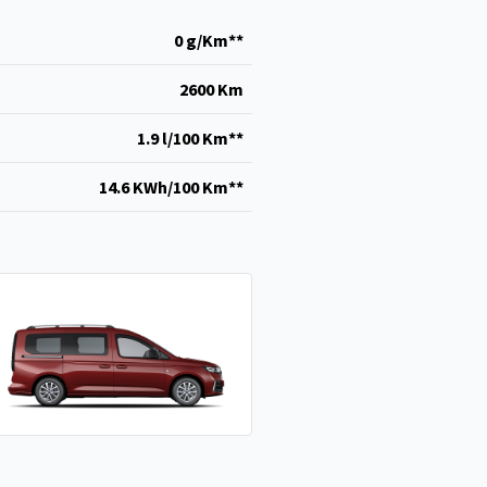
0 g/Km**
2600 Km
1.9 l/100 Km**
14.6 KWh/100 Km**