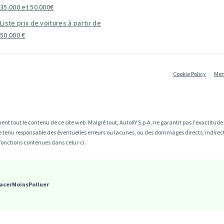
35.000 et 50.000€
Liste prix de voitures à partir de
50.000 €
Cookie Policy
Men
ent tout le contenu de ce site web. Malgré tout, AutoXY S.p.A. ne garantit pas l'exactitud
être tenu responsable des éventuelles erreurs ou lacunes, ou des dommages directs, indire
fonctions contenues dans celui-ci.
acerMoinsPolluer