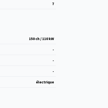
7
150 ch / 110 kW
-
-
-
électrique