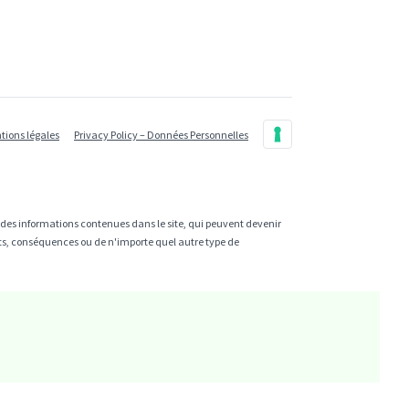
tions légales
Privacy Policy – Données Personnelles
e des informations contenues dans le site, qui peuvent devenir
cts, conséquences ou de n'importe quel autre type de