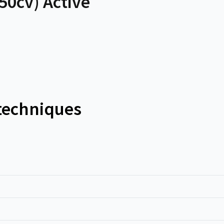
0cv) Active
 techniques