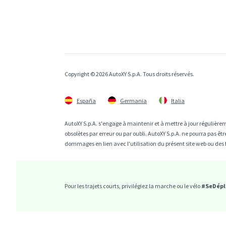
Copyright © 2026 AutoXY S.p.A. Tous droits réservés.
España
Germania
Italia
AutoXY S.p.A. s'engage à maintenir et à mettre à jour régulièrem
obsolètes par erreur ou par oubli. AutoXY S.p.A. ne pourra pas 
dommages en lien avec l'utilisation du présent site web ou des 
Pour les trajets courts, privilégiez la marche ou le vélo
#SeDépl