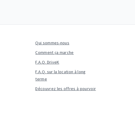
Qui sommes-nous
Comment ça marche
F.A.Q. DriveK
F.A.Q. sur la location à long
terme
Découvrez les offres à pourvoir