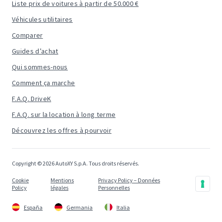
Liste prix de voitures à partir de 50.000 €
Véhicules utilitaires
Comparer
Guides d’achat
Qui sommes-nous
Comment ça marche
F.A.Q. DriveK
F.A.Q. sur la location à long terme
Découvrez les offres à pourvoir
Copyright © 2026 AutoXY S.p.A. Tous droits réservés.
Cookie
Mentions
Privacy Policy – Données
Policy
légales
Personnelles
España
Germania
Italia