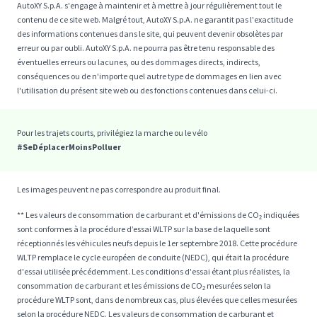
AutoXY S.p.A. s'engage à maintenir et à mettre à jour régulièrement tout le
contenu de ce site web. Malgré tout, AutoXY S.p.A. ne garantit pas l'exactitude
des informations contenues dans le site, qui peuvent devenir obsolètes par
erreur ou par oubli. AutoXY S.p.A. ne pourra pas être tenu responsable des
éventuelles erreurs ou lacunes, ou des dommages directs, indirects,
conséquences ou de n'importe quel autre type de dommages en lien avec
l'utilisation du présent site web ou des fonctions contenues dans celui-ci.
Pour les trajets courts, privilégiez la marche ou le vélo
#SeDéplacerMoinsPolluer
Les images peuvent ne pas correspondre au produit final.
** Les valeurs de consommation de carburant et d'émissions de CO₂ indiquées
sont conformes à la procédure d’essai WLTP sur la base de laquelle sont
réceptionnés les véhicules neufs depuis le 1er septembre 2018. Cette procédure
WLTP remplace le cycle européen de conduite (NEDC), qui était la procédure
d'essai utilisée précédemment. Les conditions d'essai étant plus réalistes, la
consommation de carburant et les émissions de CO₂ mesurées selon la
procédure WLTP sont, dans de nombreux cas, plus élevées que celles mesurées
selon la procédure NEDC. Les valeurs de consommation de carburant et