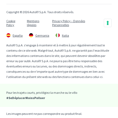
Copyright © 2026 AutoXY S.p.A. Tous droits réservés.
Cookie
Mentions
Privacy Policy – Données
Policy
légales
Personnelles
España
Germania
Italia
AutoXY S.p.A. s'engage à maintenir et à mettre à jour régulièrement tout le
contenu de ce site web. Malgré tout, AutoXY S.p.A. ne garantit pas l'exactitude
des informations contenues dans le site, qui peuvent devenir obsolètes par
erreur ou par oubli. AutoXY S.p.A. ne pourra pas être tenu responsable des
éventuelles erreurs ou lacunes, ou des dommages directs, indirects,
conséquences ou de n'importe quel autre type de dommages en lien avec
l'utilisation du présent site web ou des fonctions contenues dans celui-ci.
Pour les trajets courts, privilégiez la marche ou le vélo
#SeDéplacerMoinsPolluer
Les images peuvent ne pas correspondre au produit final.