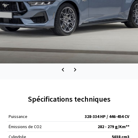
Spécifications techniques
Puissance
328-334 HP / 446-454 CV
Émissions de CO
2
282 - 279 g/Km**
Cylindrée
5038 cm
3