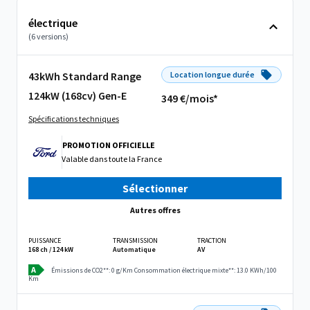
électrique
(6 versions)
43kWh Standard Range
Location longue durée
124kW (168cv) Gen-E
349 €/mois*
Spécifications techniques
PROMOTION OFFICIELLE
Valable dans
toute la France
Sélectionner
Autres offres
PUISSANCE
TRANSMISSION
TRACTION
168 ch / 124 kW
Automatique
AV
A
Émissions de CO2**: 0 g/Km
Consommation électrique mixte**: 13.0 KWh/100
Km