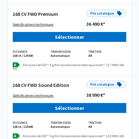
168 CV FWD Premium
Prix catalogue
36 490 €*
Spécifications techniques
Sélectionner
PUISSANCE
TRANSMISSION
TRACTION
168 ch / 124 kW
Automatique
AR
A
Émissions de CO2**: 0 g/Km
Consommation électrique mixte**: 13.7 KWh/100
Km
168 CV FWD Sound Edition
Prix catalogue
38 990 €*
Spécifications techniques
Sélectionner
PUISSANCE
TRANSMISSION
TRACTION
168 ch / 124 kW
Automatique
AR
A
Émissions de CO2**: 0 g/Km
Consommation électrique mixte**: 13.8 KWh/100