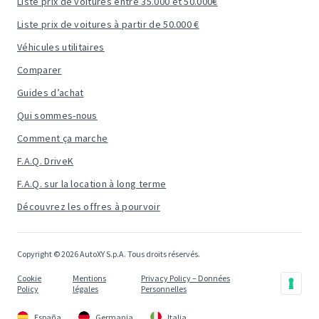
Liste prix de voitures entre 35.000 et 50.000€
Liste prix de voitures à partir de 50.000 €
Véhicules utilitaires
Comparer
Guides d’achat
Qui sommes-nous
Comment ça marche
F.A.Q. DriveK
F.A.Q. sur la location à long terme
Découvrez les offres à pourvoir
Copyright © 2026 AutoXY S.p.A. Tous droits réservés.
Cookie
Mentions
Privacy Policy – Données
Policy
légales
Personnelles
España
Germania
Italia