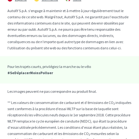
AutoXY S.p.A. s'engage à maintenir et à mettre à jour régulièrement tout le
contenu de ce site web. Malgré tout, AutoXY S.p.A. ne garantit pas l'exactitude
des informations contenues dans le site, qui peuvent devenir obsolètes par
erreur ou par oubli. AutoXY S.p.A. ne pourra pas être tenu responsable des
éventuelles erreurs ou lacunes, ou des dommages directs, indirects,
conséquences ou de n'importe quel autre type de dommages en lien avec
l'utilisation du présent site web ou des fonctions contenues dans celui-ci.
Pour les trajets courts, privilégiez la marche ou le vélo
#SeDéplacerMoinsPolluer
Les images peuvent ne pas correspondre au produit final.
** Les valeurs de consommation de carburant et d'émissions de CO₂ indiquées
sont conformes à la procédure d’essai WLTP sur la base de laquelle sont
réceptionnés les véhicules neufs depuis le 1er septembre 2018. Cette procédure
WLTP remplace le cycle européen de conduite (NEDC), qui était la procédure
d'essai utilisée précédemment. Les conditions d'essai étant plus réalistes, la
consommation de carburant et les émissions de CO₂ mesurées selon la