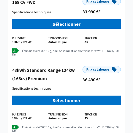
168 CV FWD
Prix catalogue
33 990 €*
Spécifications techniques
Sélectionner
PUISSANCE
TRANSMISSION
TRACTION
168 ch / 124 kW
Automatique
AR
A
Émissions de CO2**: 0 g/Km
Consommation électrique mixte**: 13.1 KWh/100
Km
43kWh Standard Range 124kW
Prix catalogue
(168cv) Premium
36 490 €*
Spécifications techniques
Sélectionner
PUISSANCE
TRANSMISSION
TRACTION
168 ch / 124 kW
Automatique
AV
A
Émissions de CO2**: 0 g/Km
Consommation électrique mixte**: 13.7 KWh/100
Km