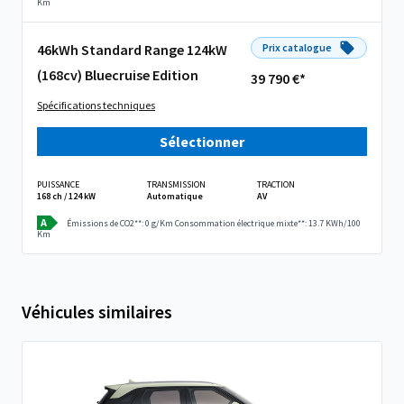
Km
46kWh Standard Range 124kW
Prix catalogue
(168cv) Bluecruise Edition
39 790 €*
Spécifications techniques
Sélectionner
PUISSANCE
TRANSMISSION
TRACTION
168 ch / 124 kW
Automatique
AV
A
Émissions de CO2**: 0 g/Km
Consommation électrique mixte**: 13.7 KWh/100
Km
Véhicules similaires