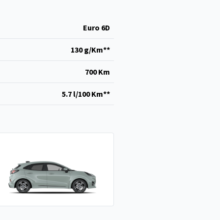
Euro 6D
130 g/Km**
700 Km
5.7 l/100 Km**