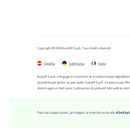
Copyright © 2026 AutoXY S.p.A. Tous droits réservés.
España
Germania
Italia
AutoXY S.p.A. s'engage à maintenir et à mettre à jour régulièrem
obsolètes par erreur ou par oubli. AutoXY S.p.A. ne pourra pas 
dommages en lien avec l'utilisation du présent site web ou des 
Pour les trajets courts, privilégiez la marche ou le vélo
#SeDépl