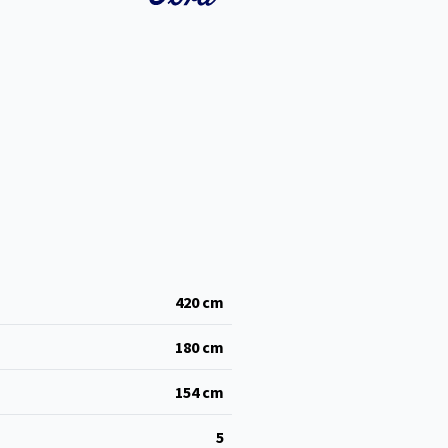
420
cm
180
cm
154
cm
5