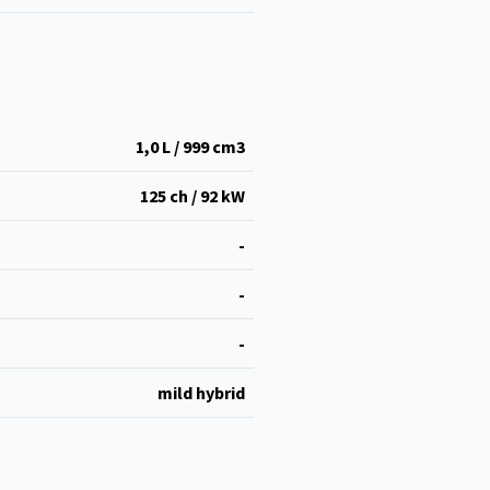
1,0 L / 999 cm
3
125 ch / 92 kW
-
-
-
mild hybrid