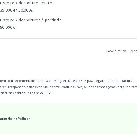
Liste prix de voitures entre
35.000 et 50.000€
Liste prix de voitures à partir de
50.000 €
Cookie Policy
Men
ent tout le contenu de ce site web. Malgré tout, AutoXY S.p.A. ne garantit pas l'exactitud
être tenu responsable des éventuelles erreurs ou lacunes, ou des dommages directs, indire
fonctions contenues dans celui-ci.
acerMoinsPolluer