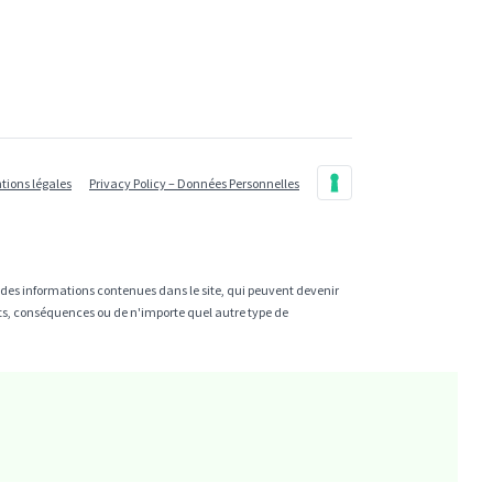
tions légales
Privacy Policy – Données Personnelles
e des informations contenues dans le site, qui peuvent devenir
cts, conséquences ou de n'importe quel autre type de