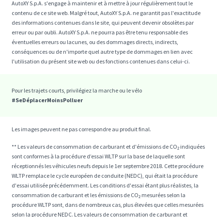
AutoXY S.p.A. s'engage à maintenir et à mettre à jour régulièrement tout le
contenu de ce site web. Malgré tout, AutoXY S.p.A. ne garantit pas l'exactitude
des informations contenues dans le site, qui peuvent devenir obsolètes par
erreur ou par oubli. AutoXY S.p.A. ne pourra pas être tenu responsable des
éventuelles erreurs ou lacunes, ou des dommages directs, indirects,
conséquences ou de n'importe quel autre type de dommages en lien avec
l'utilisation du présent site web ou des fonctions contenues dans celui-ci.
Pour les trajets courts, privilégiez la marche ou le vélo
#SeDéplacerMoinsPolluer
Les images peuvent ne pas correspondre au produit final.
** Les valeurs de consommation de carburant et d'émissions de CO₂ indiquées
sont conformes à la procédure d’essai WLTP sur la base de laquelle sont
réceptionnés les véhicules neufs depuis le 1er septembre 2018. Cette procédure
WLTP remplace le cycle européen de conduite (NEDC), qui était la procédure
d'essai utilisée précédemment. Les conditions d'essai étant plus réalistes, la
consommation de carburant et les émissions de CO₂ mesurées selon la
procédure WLTP sont, dans de nombreux cas, plus élevées que celles mesurées
selon la procédure NEDC. Les valeurs de consommation de carburant et