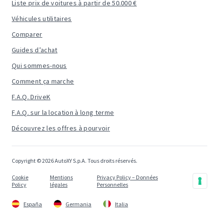
Liste prix de voitures à partir de 50.000 €
Véhicules utilitaires
Comparer
Guides d’achat
Qui sommes-nous
Comment ça marche
F.A.Q. DriveK
F.A.Q. sur la location à long terme
Découvrez les offres à pourvoir
Copyright © 2026 AutoXY S.p.A. Tous droits réservés.
Cookie
Mentions
Privacy Policy – Données
Policy
légales
Personnelles
España
Germania
Italia