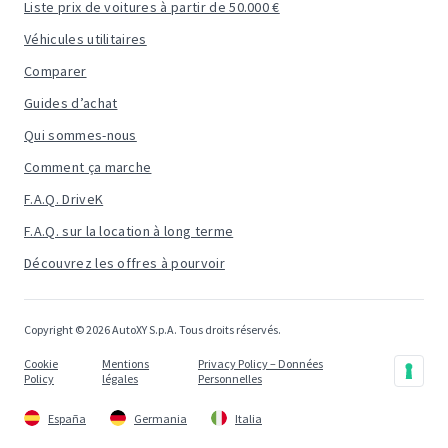
Liste prix de voitures à partir de 50.000 €
Véhicules utilitaires
Comparer
Guides d’achat
Qui sommes-nous
Comment ça marche
F.A.Q. DriveK
F.A.Q. sur la location à long terme
Découvrez les offres à pourvoir
Copyright © 2026 AutoXY S.p.A. Tous droits réservés.
Cookie
Mentions
Privacy Policy – Données
Policy
légales
Personnelles
España
Germania
Italia