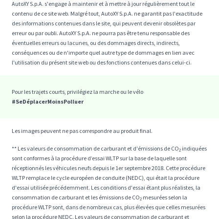
AutoXY S.p.A. s'engage à maintenir et à mettre à jour régulièrement tout le
contenu de ce site web. Malgré tout, AutoXY S.p.A. ne garantit pas l'exactitude
des informations contenues dans le site, qui peuvent devenir obsolètes par
erreur ou par oubli. AutoXY S.p.A. ne pourra pas être tenu responsable des
éventuelles erreurs ou lacunes, ou des dommages directs, indirects,
conséquences ou de n'importe quel autre type de dommages en lien avec
l'utilisation du présent site web ou des fonctions contenues dans celui-ci.
Pour les trajets courts, privilégiez la marche ou le vélo
#SeDéplacerMoinsPolluer
Les images peuvent ne pas correspondre au produit final.
** Les valeurs de consommation de carburant et d'émissions de CO₂ indiquées
sont conformes à la procédure d’essai WLTP sur la base de laquelle sont
réceptionnés les véhicules neufs depuis le 1er septembre 2018. Cette procédure
WLTP remplace le cycle européen de conduite (NEDC), qui était la procédure
d'essai utilisée précédemment. Les conditions d'essai étant plus réalistes, la
consommation de carburant et les émissions de CO₂ mesurées selon la
procédure WLTP sont, dans de nombreux cas, plus élevées que celles mesurées
selon la procédure NEDC. Les valeurs de consommation de carburant et