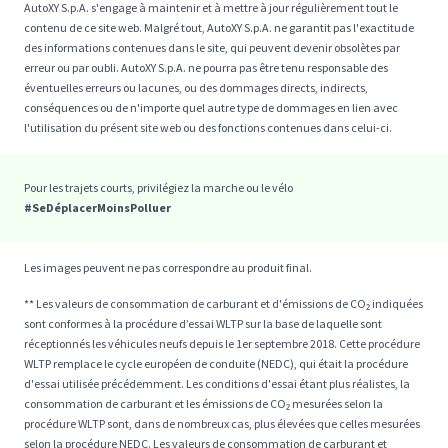
AutoXY S.p.A. s'engage à maintenir et à mettre à jour régulièrement tout le
contenu de ce site web. Malgré tout, AutoXY S.p.A. ne garantit pas l'exactitude
des informations contenues dans le site, qui peuvent devenir obsolètes par
erreur ou par oubli. AutoXY S.p.A. ne pourra pas être tenu responsable des
éventuelles erreurs ou lacunes, ou des dommages directs, indirects,
conséquences ou de n'importe quel autre type de dommages en lien avec
l'utilisation du présent site web ou des fonctions contenues dans celui-ci.
Pour les trajets courts, privilégiez la marche ou le vélo
#SeDéplacerMoinsPolluer
Les images peuvent ne pas correspondre au produit final.
** Les valeurs de consommation de carburant et d'émissions de CO₂ indiquées
sont conformes à la procédure d’essai WLTP sur la base de laquelle sont
réceptionnés les véhicules neufs depuis le 1er septembre 2018. Cette procédure
WLTP remplace le cycle européen de conduite (NEDC), qui était la procédure
d'essai utilisée précédemment. Les conditions d'essai étant plus réalistes, la
consommation de carburant et les émissions de CO₂ mesurées selon la
procédure WLTP sont, dans de nombreux cas, plus élevées que celles mesurées
selon la procédure NEDC. Les valeurs de consommation de carburant et