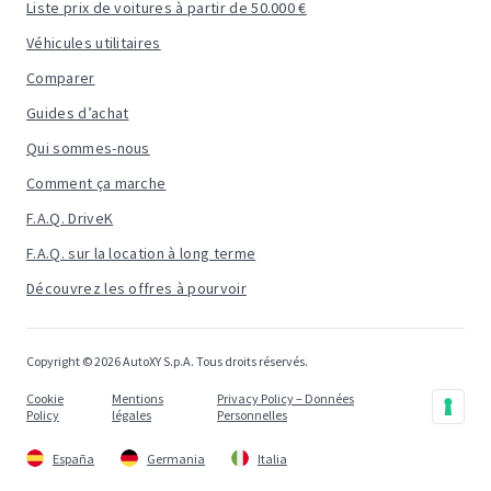
Liste prix de voitures à partir de 50.000 €
Véhicules utilitaires
Comparer
Guides d’achat
Qui sommes-nous
Comment ça marche
F.A.Q. DriveK
F.A.Q. sur la location à long terme
Découvrez les offres à pourvoir
Copyright © 2026 AutoXY S.p.A. Tous droits réservés.
Cookie
Mentions
Privacy Policy – Données
Policy
légales
Personnelles
España
Germania
Italia