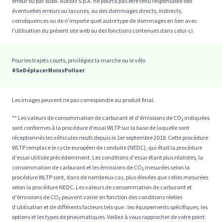
erreur ou par oubli. AutoXY S.p.A. ne pourra pas être tenu responsable des
éventuelles erreurs ou lacunes, ou des dommages directs, indirects,
conséquences ou de n'importe quel autre type de dommages en lien avec
l'utilisation du présent site web ou des fonctions contenues dans celui-ci.
Pour les trajets courts, privilégiez la marche ou le vélo
#SeDéplacerMoinsPolluer
Les images peuvent ne pas correspondre au produit final.
** Les valeurs de consommation de carburant et d'émissions de CO₂ indiquées
sont conformes à la procédure d’essai WLTP sur la base de laquelle sont
réceptionnés les véhicules neufs depuis le 1er septembre 2018. Cette procédure
WLTP remplace le cycle européen de conduite (NEDC), qui était la procédure
d'essai utilisée précédemment. Les conditions d'essai étant plus réalistes, la
consommation de carburant et les émissions de CO₂ mesurées selon la
procédure WLTP sont, dans de nombreux cas, plus élevées que celles mesurées
selon la procédure NEDC. Les valeurs de consommation de carburant et
d'émissions de CO₂ peuvent varier en fonction des conditions réelles
d’utilisation et de différents facteurs tels que : les équipements spécifiques, les
options et les types de pneumatiques. Veillez à vous rapprocher de votre point