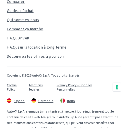
Comparer
Guides d’achat
Qui sommes-nous
Comment ça marche
F.A.Q. DriveK
F.A.Q. sur la location à long terme
Découvrez les offres à pourvoir
Copyright © 2026 AutoXY S.p.A. Tous droits réservés.
Cookie
Mentions
Privacy Policy – Données
Policy
légales
Personnelles
España
Germania
Italia
AutoXY S.p.A. s'engage à maintenir et à mettre à jour régulièrement tout le
contenu de ce site web. Malgré tout, AutoXY S.p.A. ne garantit pas l'exactitude
des informations contenues dans le site, qui peuvent devenir obsolètes par