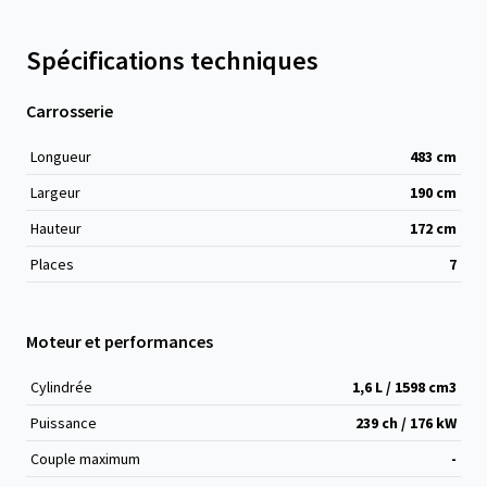
Spécifications techniques
Carrosserie
Longueur
483
cm
Largeur
190
cm
Hauteur
172
cm
Places
7
Moteur et performances
Cylindrée
1,6 L / 1598 cm
3
Puissance
239 ch / 176 kW
Couple maximum
-