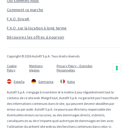
Qui sommes-nous
Comment ça marche
F.A.Q. DriveK
F.A.Q. sur la location à long terme
Découvrez les offres à pourvoir
Copyright © 2026 AutoXY S.p.A. Tous droits réservés.
Cookie
Mentions
Privacy Policy – Données
Policy
légales
Personnelles
España
Germania
Italia
AutoXY S.p.A. s'engage à maintenir et à mettre à jour régulièrement tout le
contenu de ce site web. Malgré tout, AutoXY S.p.A. ne garantit pas l'exactitude
des informations contenues dans le site, qui peuvent devenir obsolètes par
erreur ou par oubli. AutoXY S.p.A. ne pourra pas être tenu responsable des
éventuelles erreurs ou lacunes, ou des dommages directs, indirects,
conséquences ou de n'importe quel autre type de dommages en lien avec
l'utilisation du présent site web ou des fonctions contenues dans celui-ci.