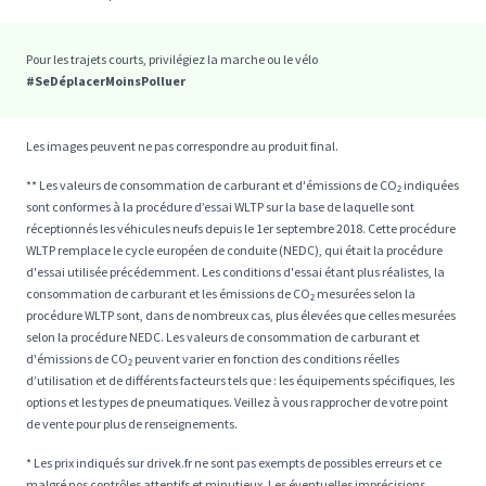
Pour les trajets courts, privilégiez la marche ou le vélo
#SeDéplacerMoinsPolluer
Les images peuvent ne pas correspondre au produit final.
** Les valeurs de consommation de carburant et d'émissions de CO₂ indiquées
sont conformes à la procédure d’essai WLTP sur la base de laquelle sont
réceptionnés les véhicules neufs depuis le 1er septembre 2018. Cette procédure
WLTP remplace le cycle européen de conduite (NEDC), qui était la procédure
d'essai utilisée précédemment. Les conditions d'essai étant plus réalistes, la
consommation de carburant et les émissions de CO₂ mesurées selon la
procédure WLTP sont, dans de nombreux cas, plus élevées que celles mesurées
selon la procédure NEDC. Les valeurs de consommation de carburant et
d'émissions de CO₂ peuvent varier en fonction des conditions réelles
d’utilisation et de différents facteurs tels que : les équipements spécifiques, les
options et les types de pneumatiques. Veillez à vous rapprocher de votre point
de vente pour plus de renseignements.
* Les prix indiqués sur drivek.fr ne sont pas exempts de possibles erreurs et ce
malgré nos contrôles attentifs et minutieux. Les éventuelles imprécisions