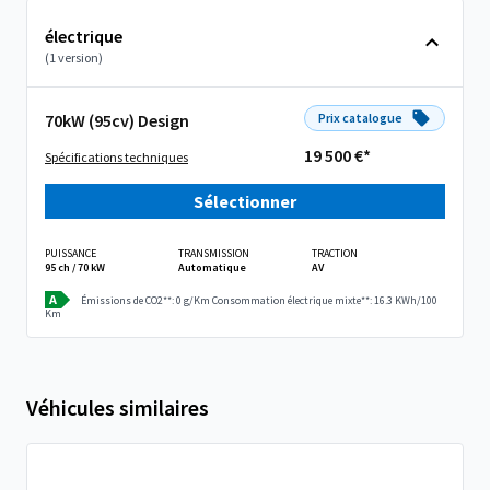
électrique
(1 version)
70kW (95cv) Design
Prix catalogue
19 500 €*
Spécifications techniques
Sélectionner
PUISSANCE
TRANSMISSION
TRACTION
95 ch / 70 kW
Automatique
AV
A
Émissions de CO2**: 0 g/Km
Consommation électrique mixte**: 16.3 KWh/100
Km
Véhicules similaires