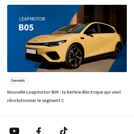
Conseils
Nouvelle Leapmotor B05 : la berline électrique qui veut
L
révolutionner le segment C
p