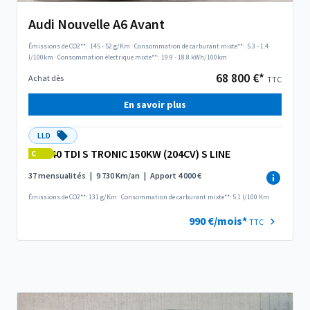
Audi Nouvelle A6 Avant
Émissions de CO2**:
145 - 52 g/Km
·
Consommation de carburant mixte**:
5.3 - 1.4
l/100km
·
Consommation électrique mixte**:
19.9 - 18.8 kWh/100km
68 800 €*
Achat dès
TTC
En savoir plus
LLD
40 TDI S TRONIC 150KW (204CV) S LINE
C
37 mensualités
|
9 730 Km/an
|
Apport 4 000 €
Émissions de CO2**: 131 g/Km
·
Consommation de carburant mixte**: 5.1 l/100 Km
990 €/mois*
TTC