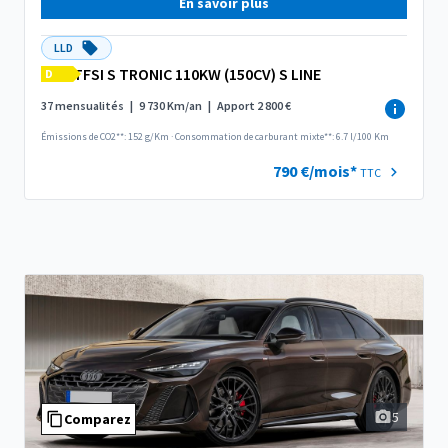
En savoir plus
LLD
TFSI S TRONIC 110KW (150CV) S LINE
D
37 mensualités
|
9 730 Km/an
|
Apport 2 800 €
Émissions de CO2**: 152 g/Km
·
Consommation de carburant mixte**: 6.7 l/100 Km
790 €/mois*
TTC
5
Comparez