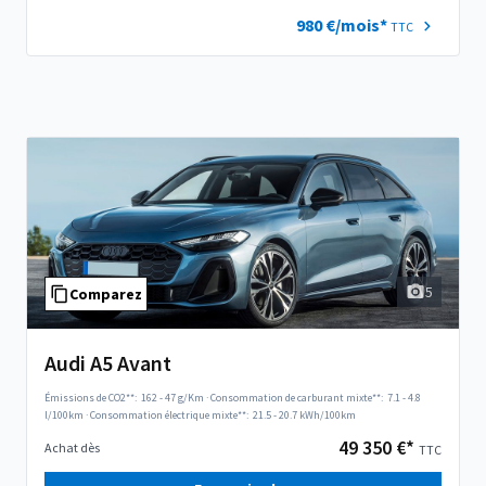
980 €/mois*
TTC
5
Comparez
Audi A5 Avant
Émissions de CO2**:
162 - 47 g/Km
·
Consommation de carburant mixte**:
7.1 - 4.8
l/100km
·
Consommation électrique mixte**:
21.5 - 20.7 kWh/100km
49 350 €*
Achat dès
TTC