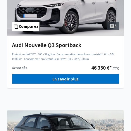
5
Comparez
Audi Nouvelle Q3 Sportback
Émissions de CO2**:
160 - 39 g/Km
·
Consommation de carburant mixte**:
6.1 - 5.5
l/100km
·
Consommation électrique mixte**:
18.6 kWh/100km
46 350 €*
Achat dès
TTC
En savoir plus