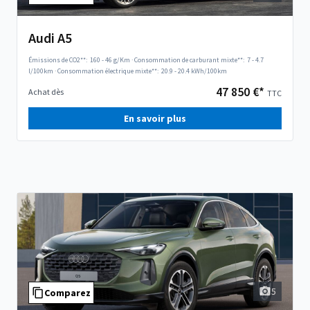
Audi A5
Émissions de CO2**:
160 - 46 g/Km
·
Consommation de carburant mixte**:
7 - 4.7
l/100km
·
Consommation électrique mixte**:
20.9 - 20.4 kWh/100km
47 850 €*
Achat dès
TTC
En savoir plus
5
Comparez