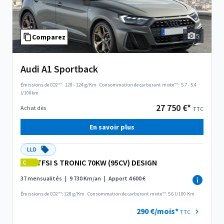
5
Comparez
Audi A1 Sportback
Émissions de CO2**:
128 - 124 g/Km
·
Consommation de carburant mixte**:
5.7 - 5.4
l/100km
27 750 €*
Achat dès
TTC
En savoir plus
LLD
TFSI S TRONIC 70KW (95CV) DESIGN
C
37 mensualités
|
9 730 Km/an
|
Apport 4 600 €
Émissions de CO2**: 128 g/Km
·
Consommation de carburant mixte**: 5.6 l/100 Km
290 €/mois*
TTC