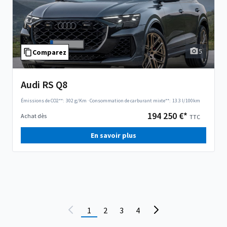
5
Comparez
Audi RS Q8
Émissions de CO2**:
302 g/Km
·
Consommation de carburant mixte**:
13.3 l/100km
194 250 €*
Achat dès
TTC
En savoir plus
1
2
3
4