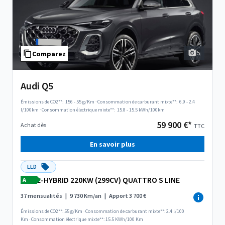
5
Comparez
Audi Q5
Émissions de CO2**:
156 - 55 g/Km
·
Consommation de carburant mixte**:
6.9 - 2.4
l/100km
·
Consommation électrique mixte**:
15.8 - 15.5 kWh/100km
59 900 €*
Achat dès
TTC
En savoir plus
LLD
E-HYBRID 220KW (299CV) QUATTRO S LINE
A
37 mensualités
|
9 730 Km/an
|
Apport 3 700 €
Émissions de CO2**: 55 g/Km
·
Consommation de carburant mixte**: 2.4 l/100
Km
·
Consommation électrique mixte**: 15.5 KWh/100 Km