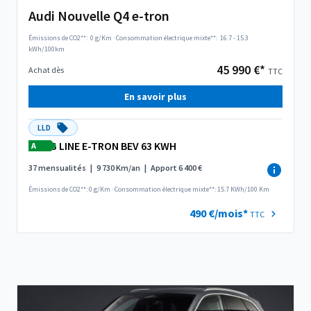
Audi Nouvelle Q4 e-tron
Émissions de CO2**:
0 g/Km
·
Consommation électrique mixte**:
16.7 - 15.3
kWh/100km
45 990 €*
Achat dès
TTC
En savoir plus
LLD
S LINE E-TRON BEV 63 KWH
A
37 mensualités
|
9 730 Km/an
|
Apport 6 400 €
Émissions de CO2**: 0 g/Km
·
Consommation électrique mixte**: 15.7 KWh/100 Km
490 €/mois*
TTC