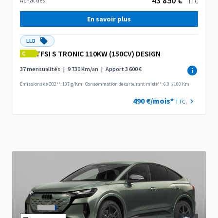
43 850 €*
Achat dès
TTC
En savoir plus
LLD
TFSI S TRONIC 110KW (150CV) DESIGN
C
37 mensualités
|
9 730 Km/an
|
Apport 3 600 €
Émissions de CO2**: 137 g/Km
·
Consommation de carburant mixte**: 6.0 l/100 Km
490 €/mois*
TTC