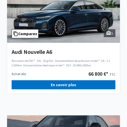
5
Comparez
Audi Nouvelle A6
Émissions de CO2**:
141 - 52 g/Km
·
Consommation de carburant mixte**:
5.6 - 1.1
l/100km
·
Consommation électrique mixte**:
19.3 - 19 kWh/100km
66 800 €*
Achat dès
TTC
En savoir plus