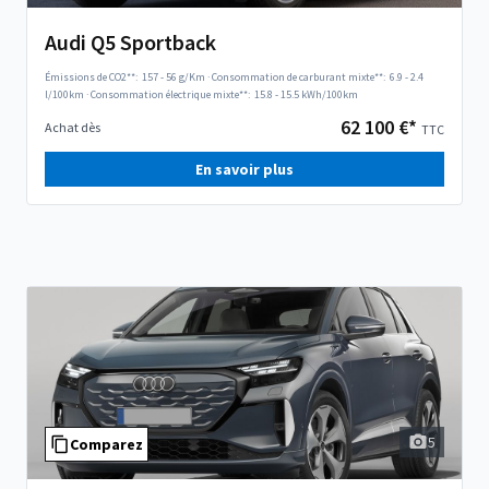
Audi Q5 Sportback
Émissions de CO2**:
157 - 56 g/Km
·
Consommation de carburant mixte**:
6.9 - 2.4
l/100km
·
Consommation électrique mixte**:
15.8 - 15.5 kWh/100km
62 100 €*
Achat dès
TTC
En savoir plus
5
Comparez