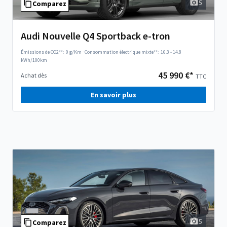
5
Comparez
Audi Nouvelle Q4 Sportback e-tron
Émissions de CO2**:
0 g/Km
·
Consommation électrique mixte**:
16.3 - 14.8
kWh/100km
45 990 €*
Achat dès
TTC
En savoir plus
5
Comparez