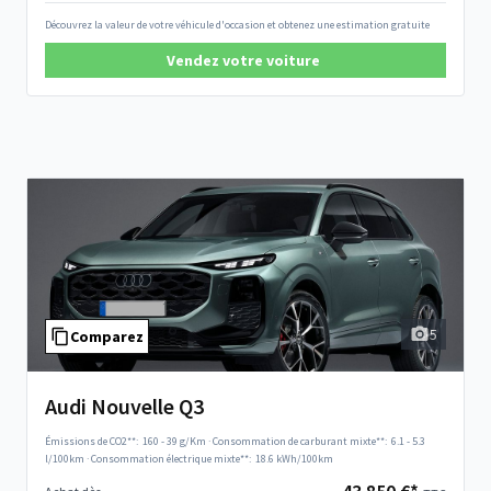
Découvrez la valeur de votre véhicule d'occasion et obtenez une estimation gratuite
Vendez votre voiture
5
Comparez
Audi Nouvelle Q3
Émissions de CO2**:
160 - 39 g/Km
·
Consommation de carburant mixte**:
6.1 - 5.3
l/100km
·
Consommation électrique mixte**:
18.6 kWh/100km