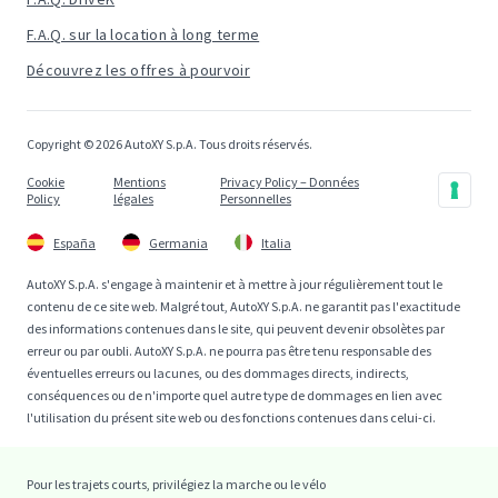
F.A.Q. sur la location à long terme
Découvrez les offres à pourvoir
Copyright © 2026 AutoXY S.p.A. Tous droits réservés.
Cookie
Mentions
Privacy Policy – Données
Policy
légales
Personnelles
España
Germania
Italia
AutoXY S.p.A. s'engage à maintenir et à mettre à jour régulièrement tout le
contenu de ce site web. Malgré tout, AutoXY S.p.A. ne garantit pas l'exactitude
des informations contenues dans le site, qui peuvent devenir obsolètes par
erreur ou par oubli. AutoXY S.p.A. ne pourra pas être tenu responsable des
éventuelles erreurs ou lacunes, ou des dommages directs, indirects,
conséquences ou de n'importe quel autre type de dommages en lien avec
l'utilisation du présent site web ou des fonctions contenues dans celui-ci.
Pour les trajets courts, privilégiez la marche ou le vélo