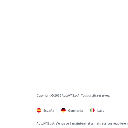
Copyright © 2026 AutoXY S.p.A. Tous droits réservés.
España
Germania
Italia
AutoXY S.p.A. s'engage à maintenir et à mettre à jour régulièrem