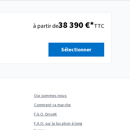
38 390 €*
à partir de
TTC
Sélectionner
Qui sommes-nous
Comment ça marche
F.A.Q. DriveK
F.A.Q. sur la location à long