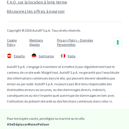
F.A.Q. sur la location à long terme
Découvrez les offres à pourvoir
Copyright © 2026 AutoXY S.p.A. Tous droits réservés.
Cookie
Mentions
Privacy Policy – Données
Policy
légales
Personnelles
España
Germania
Italia
AutoXY S.p.A. s'engage à maintenir et à mettre à jour régulièrement tout le
contenu de ce site web. Malgré tout, AutoXY S.p.A. ne garantit pas l'exactitude
des informations contenues dans le site, qui peuvent devenir obsolètes par
erreur ou par oubli. AutoXY S.p.A. ne pourra pas être tenu responsable des
éventuelles erreurs ou lacunes, ou des dommages directs, indirects,
conséquences ou de n'importe quel autre type de dommages en lien avec
l'utilisation du présent site web ou des fonctions contenues dans celui-ci.
Pour les trajets courts, privilégiez la marche ou le vélo
#SeDéplacerMoinsPolluer