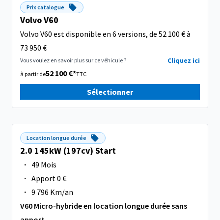
Prix catalogue
Volvo V60
Volvo V60 est disponible en 6 versions, de 52 100 € à
73 950 €
Cliquez ici
Vous voulez en savoir plus sur ce véhicule ?
52 100 €*
à partir de
TTC
Sélectionner
Location longue durée
2.0 145kW (197cv) Start
·
49 Mois
·
Apport 0 €
·
9 796 Km/an
V60 Micro-hybride en location longue durée sans
apport