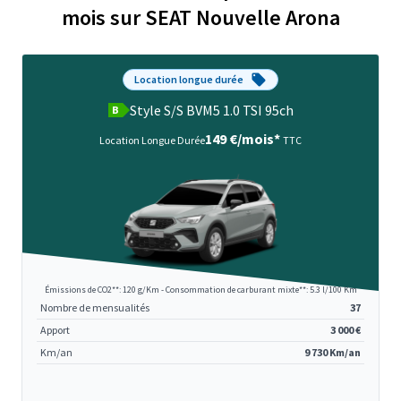
mois sur SEAT Nouvelle Arona
Location longue durée
Style S/S BVM5 1.0 TSI 95ch
B
149 €/mois*
Location Longue Durée
TTC
Émissions de CO2**: 120 g/Km - Consommation de carburant mixte**: 5.3 l/100 Km
Nombre de mensualités
37
Apport
3 000 €
Km/an
9 730 Km/an