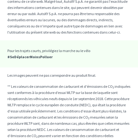
contenu de ce site web. Malgré tout, AutoXY S.p.A. ne garantit pas l'exactitude
des informations contenues dans le site, qui peuvent devenir obsolètes par
erreur ou par oubli. AutoXY S.p.A. ne pourra pas être tenu responsable des
éventuelles erreurs ou lacunes, ou des dommages directs, indirects,
conséquences ou de n'importe quel autre type de dommages en lien avec
l'utilisation du présent site web ou des fonctions contenues dans celui-ci.
Pour les trajets courts, privilégiez la marche ou le vélo
#SeDéplacerMoinsPolluer
Les images peuvent ne pas correspondre au produit final.
** Les valeurs de consommation de carburant et d'émissions de CO₂ indiquées
sont conformes à la procédure d’essai WLTP sur la base de laquelle sont
réceptionnés les véhicules neufs depuis le 1er septembre 2018. Cette procédure
WLTP remplace le cycle européen de conduite (NEDC), qui était la procédure
d'essai utilisée précédemment. Les conditions d'essai étant plus réalistes, la
consommation de carburant et les émissions de CO₂ mesurées selon la
procédure WLTP sont, dans de nombreux cas, plus élevées que celles mesurées
selon la procédure NEDC. Les valeurs de consommation de carburant et
d'émissions de CO₂ peuvent varier en fonction des conditions réelles