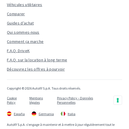
Véhicules utilitaires
Comparer
Guides d’achat
Qui sommes-nous
Comment ça marche
F.A.Q. DriveK
F.A.Q. sur la location à long terme
Découvrez les offres à pourvoir
Copyright © 2026 AutoXY S.p.A. Tous droits réservés.
Cookie
Mentions
Privacy Policy – Données
Policy
légales
Personnelles
España
Germania
Italia
AutoXY S.p.A. s'engage à maintenir et à mettre à jour régulièrement tout le