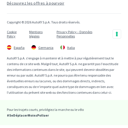
Découvrez les offres à pourvoir
Copyright © 2026 AutoXY S.p.A. Tous droits réservés.
Cookie
Mentions
Privacy Policy – Données
Policy
légales
Personnelles
España
Germania
Italia
AutoXY S.p.A. s'engage à maintenir et à mettre à jour régulièrement tout le
contenu de ce site web. Malgré tout, AutoXY S.p.A. ne garantit pas l'exactitude
des informations contenues dans le site, qui peuvent devenir obsolètes par
erreur ou par oubli. AutoXY S.p.A. ne pourra pas être tenu responsable des
éventuelles erreurs ou lacunes, ou des dommages directs, indirects,
conséquences ou de n'importe quel autre type de dommages en lien avec
l'utilisation du présent site web ou des fonctions contenues dans celui-ci.
Pour les trajets courts, privilégiez la marche ou le vélo
#SeDéplacerMoinsPolluer